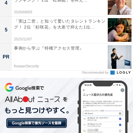
ランキング！ 2位「松島聡」を抑え...
4
2026/08/05
「実は二世」と知って驚いたタレントランキン
グ！ 2位「杉咲花」を大差で抑えた1位...
5
2025/11/07
事例から学ぶ『特権アクセス管理』
View this post on Instagram
PR
KeeperSecurity
Recommended by
A post shared by 『ゴールデンカムイ』公式 (@kamuy_movie)