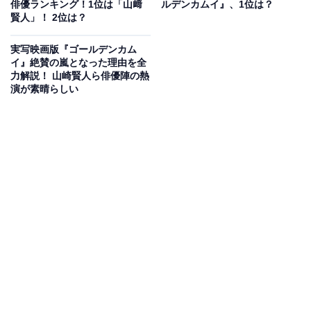
俳優ランキング！1位は「山﨑
ルデンカムイ』、1位は？
す。父親を殺された壮絶な過去を持っていますが、アイ
賢人」！ 2位は？
ヌ語で「新しい年」を意味する自らの名から、「新しい
時代のアイヌの女」を自負し、力強く生きています。本
実写映画版『ゴールデンカム
イ』絶賛の嵐となった理由を全
作はヒグマに襲われていた主人公をアシリパが助けると
力解説！ 山崎賢人ら俳優陣の熱
ころから始まります。
演が素晴らしい
映画では山田杏奈さんが演じ、「狩猟した生き物の調
理」シーンを好演したことで話題になっています。
回答者コメントからは、「アシリパはアイヌの色々なこ
とに詳しくて料理も上手でとてもすき」（30代女性／北
海道）、「アシリパは凛としつつもとても可愛らしい女
性で自分の道を自分で切り開いていく感じが好き」（30
代女性／東京都）という声がありました。