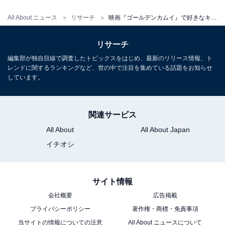
All About ニュース
リサーチ
映画『ゴールデンカムイ』で好きなキャラクターランキング！ 2位「アシリパ」、1位は？
リサーチ
編集部が独自目線で調査したトピックスをはじめ、最新のリリース情報、ト
レンドに関するランキングなど、世の中で注目を集めている話題をお知らせ
こちらもおすすめ
しています。
映画『ゴールデンカムイ』で好きな俳優ランキ
ング！ 2位『山田杏奈』、1位は？
関連サービス
All About
All About Japan
イチオシ
サイト情報
1
2
会社概要
広告掲載
プライバシーポリシー
著作権・商標・免責事項
当サイトの情報についての注意
All About ニュースについて