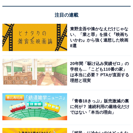
1位は、「杉元佐一」でした。
注目の連載
映画では山崎賢人さんが演じていた杉本は、日露戦争で
東野圭吾や湊かなえだけじゃな
武功を上げた元日本兵。どんな重傷を負っても翌日には
い、「業と罪」を描く『映画ち
戦場を走り抜けているような常軌を逸した生存能力から
いかわ』から強く連想した映画
8選
「不死身の杉本」の通り名を持ちます。
戦死した親友の妻の病気治療のために砂金を取ろうと北
20年間「駆け込み実績ゼロ」の
学校も…「こども110番の家」
海道に来ますが、ひょんなことからアイヌが秘蔵してい
は本当に必要？ PTAが直面する
た金塊のうわさを知ります。その後出会ったアシリパと
理想と現実
手を組んで、金塊探しと、それに関わって殺されてしま
ったアシリパの父の仇討ちのストーリーが始まります。
「青春18きっぷ」販売激減の裏
に何が？ 連続利用の厳格化だけ
ではない「本当の理由」
回答者コメントからは、「主人公らしい男気、そして頼
もしさを兼ね備えているところが好きです」（30代女性
／千葉県）、「主人公でありながら戦争帰りで頭のネジ
「移民」に冷たいのはどっちな