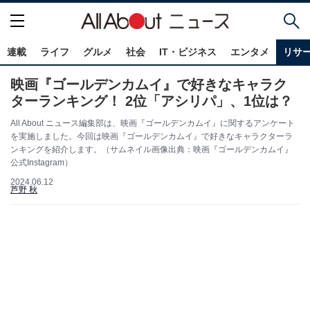
連載
ライフ
グルメ
社会
IT・ビジネス
エンタメ
リサ
映画『ゴールデンカムイ』で好きなキャラク
ターランキング！ 2位「アシリパ」、1位は？
All About ニュース編集部は、映画『ゴールデンカムイ』に関するアンケート
を実施しました。今回は映画『ゴールデンカムイ』で好きなキャラクターラ
ンキングを紹介します。（サムネイル画像出典：映画『ゴールデンカムイ』
公式Instagram）
2024.06.12
芦野 秋