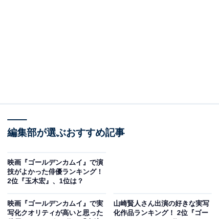
View this post on Instagram
編集部が選ぶおすすめ記事
A post shared by 『ゴールデンカムイ』公式 (@kamuy_movie)
映画『ゴールデンカムイ』で演
2位は、「アシリパ」（※リは小文字）でした。
技がよかった俳優ランキング！
2位『玉木宏』、1位は？
幼さを感じる見た目ながら、狩猟に対する確かな知識や
映画『ゴールデンカムイ』で実
山崎賢人さん出演の好きな実写
技術を持ち合わせる、北の大地に住むアイヌの少女で
写化クオリティが高いと思った
化作品ランキング！ 2位『ゴー