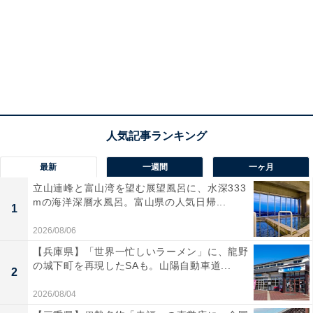
最新
一週間
一ヶ月
立山連峰と富山湾を望む展望風呂に、水深333
mの海洋深層水風呂。富山県の人気日帰...
1
2026/08/06
【兵庫県】「世界一忙しいラーメン」に、龍野
の城下町を再現したSAも。山陽自動車道...
2
2026/08/04