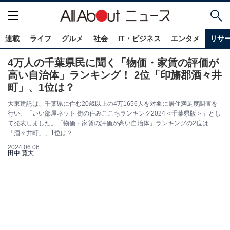
連載
ライフ
グルメ
社会
IT・ビジネス
エンタメ
リサ
4万人の千葉県民に聞く「物価・家賃の評価が
高い自治体」ランキング！ 2位「印旛郡酒々井
町」、1位は？
大東建託は、千葉県に住む20歳以上の4万1656人を対象に居住満足度調査を
行い、「いい部屋ネット 街の住みここちランキング2024＜千葉県版＞」とし
て発表しました。「物価・家賃の評価が高い自治体」ランキングの2位は
「酒々井町」、1位は？
2024.06.06
田中 寛大