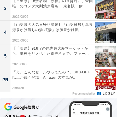
【三重県】伊勢名物「赤福」の直営店に、全国
唯一のコメダ大判焼き店も！ 東名阪・伊...
3
2026/08/06
【山梨県の人気日帰り温泉】「山梨日帰り温泉
源泉かけ流しの湯 桜湯」は源泉かけ流...
4
2026/08/05
【千葉県】918㎡の県内最大級マーケットか
ら、廃校をリノベした直売所まで。ファー...
5
2026/08/06
「え、こんなセールやってたの？」80％OFF
以上が続々登場！Amazonの本気が...
PR
Amazon
Recommended by