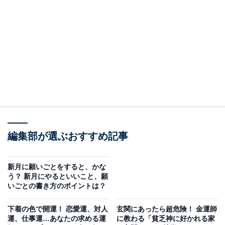
天一天上とは、方角の神様である「天一神（てんいつじ
ん）」が地上から天に帰る期間のことを指します。1度
巡ってくると16日間続くのが特徴で、2024年6月に訪れ
る天一天上は、5月29日から6月13日となります。
天一神が地上にいる間は、その方角に向かうと祟りが起
こるとされていることから、地上に天一神がいないこの
期間は、よくない方角を気にすることなく、どこへでも
出かけられる絶好のチャンス。
編集部が選ぶおすすめ記事
また、この期間は、代わりに日遊神（にちゆうしん）と
新月に願いごとをすると、かな
呼ばれる神様が天から降りてきて、家の中にとどまると
う？ 新月にやるといいこと、願
いごとの書き方のポイントは？
いわれています。この神様は不浄を嫌うため、いつも以
上に念入りに掃除をしてくださいね。
下着の色で開運！ 恋愛運、対人
玄関にあったら超危険！ 金運師
運、仕事運…あなたの求める運
に教わる「貧乏神に好かれる家