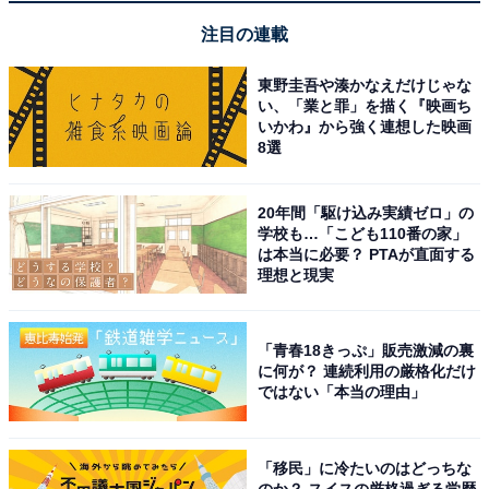
【やるといいこと】
注目の連載
・旅行
・引っ越し
東野圭吾や湊かなえだけじゃな
・お出かけ
い、「業と罪」を描く『映画ち
いかわ』から強く連想した映画
・慶事
8選
・開店・開業
・新規事業
20年間「駆け込み実績ゼロ」の
・副業
学校も…「こども110番の家」
・会社の登記
は本当に必要？ PTAが直面する
理想と現実
・投資
・口座の開設
・宝くじの購入
「青春18きっぷ」販売激減の裏
・財布の新調や使いはじめ
に何が？ 連続利用の厳格化だけ
ではない「本当の理由」
・大きな買い物
「移民」に冷たいのはどっちな
6月7日にやらない方がいいこと
のか？ スイスの厳格過ぎる学歴