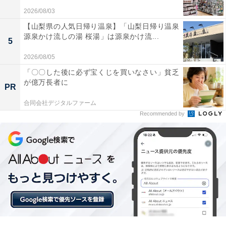
2026/08/03
【山梨県の人気日帰り温泉】「山梨日帰り温泉
源泉かけ流しの湯 桜湯」は源泉かけ流...
5
6月7日にやるといいこと
2026/08/05
「〇〇した後に必ず宝くじを買いなさい」貧乏
が億万長者に
2024年6月7日は、やってくる吉日全てに「移動に関する
PR
ことに縁起がいい」という特徴があることから、引っ越
合同会社デジタルファーム
しやお出かけ、旅行などを予定するといいでしょう。
Recommended by
また、物事の始まりにも適しているため、投資や副業、
会社の設立など、未来の豊かさにつながるようなアクシ
ョンをすると、この日の開運パワーが物事をスムーズに
導いてくれますよ。