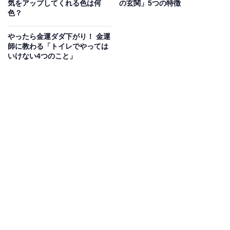
大明日
気をアップしてくれる色は何
の玄関」5つの特徴
色？
大明日（だいみょうにち）とは、暦注の七箇の善日（な
やったら金運ダダ下がり！ 金運
なこのぜんにち）の1つで、「天と地の道が開き、世の
師に教わる「トイレでやっては
中の隅々まで太陽の光で照らされる日」という意味があ
いけない4つのこと」
り、この日は太陽の恩恵を受けて、全ての物事がうまく
いく縁起のいい日とされています。
何をするにも吉ですが、特に未来につながることや、移
動に関することをするといいといわれています。
母倉日
母倉日（ぼそうにち）とは、暦注の七箇の善日（ななこ
のぜんにち）の1つで、「母が子を育てるように、天が
人を慈しむ」という意味があり、さまざまな慶事や、物
事を始める日に最適です。