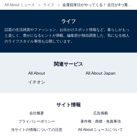
位「6月7日」、2位「6月22日」、1位は？
All About ニュース
ライフ
金運招来日がやってくる！ 吉日が4つ重なる「6月7日」にやるといいこと、やってはいけないこと
ライフ
話題の生活雑貨やファッション、お出かけスポット情報など、暮らしがもっ
と楽しく、豊かになるヒントが満載。編集部が独自調査した、気になる他人
のライフスタイル事情も公開しています。
1
2
関連サービス
All About
All About Japan
イチオシ
サイト情報
会社概要
広告掲載
プライバシーポリシー
著作権・商標・免責事項
当サイトの情報についての注意
All About ニュースについて