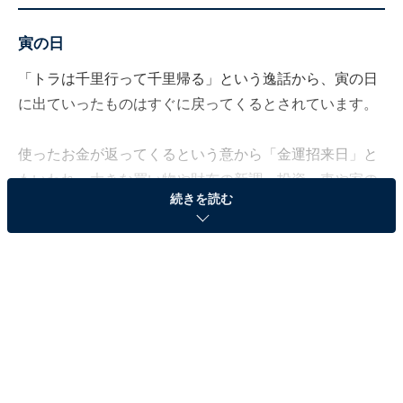
寅の日
「トラは千里行って千里帰る」という逸話から、寅の日
に出ていったものはすぐに戻ってくるとされています。
使ったお金が返ってくるという意から「金運招来日」と
もいわれ、大きな買い物や財布の新調、投資、車や家の
続きを読む
契約、口座開設など、お金にまつわることをすると運が
開けます。金運アップにつながる副業や新規事業などを
スタートするのもおすすめです。
また、出て行ったものが無事に戻るこの日は、引っ越し
や旅行などの移動をともなうことを行うのもいいとされ
ています。
天一天上