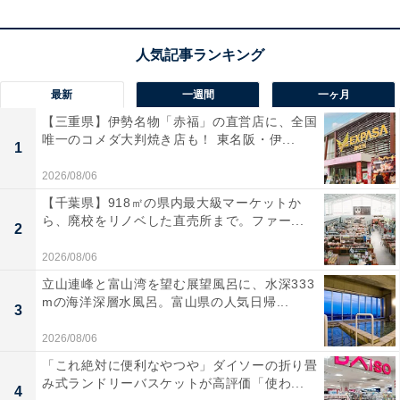
特に子どもを産み育てることへつながる入籍や結婚式な
どの婚姻関係や、引っ越し、家の新築やリフォームなど
の住まいに関することと相性がいいとされています。
最新
一週間
一ヶ月
【三重県】伊勢名物「赤福」の直営店に、全国
また、起業や開店、会社の登記などの仕事関係のスター
唯一のコメダ大判焼き店も！ 東名阪・伊...
トにもぴったり。天からのサポートが入るこの日に始め
1
ることで、大きく発展すると考えられています。
2026/08/06
【千葉県】918㎡の県内最大級マーケットか
ら、廃校をリノベした直売所まで。ファー...
2
2026/08/06
立山連峰と富山湾を望む展望風呂に、水深333
mの海洋深層水風呂。富山県の人気日帰...
3
2026/08/06
「これ絶対に便利なやつや」ダイソーの折り畳
み式ランドリーバスケットが高評価「使わ...
4