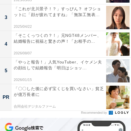
2023/03/03
「これが北川景子！？」すっぴん？ オフショ
ットに「顔が疲れてますね」「無加工無表...
3
2025/04/22
「そこくっつくの？！」元NGT48メンバー、
結婚報告に祝福と驚きの声！「お相手の...
4
2026/08/07
「やっと報告！」人気YouTuber、イケメン夫
の顔出しで結婚報告「明日はショッ...
5
2026/01/15
「〇〇した後に必ず宝くじを買いなさい」貧乏
が億万長者に
PR
合同会社デジタルファーム
Recommended by