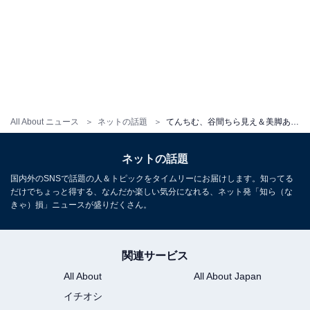
All About ニュース
ネットの話題
てんちむ、谷間ちら見え＆美脚あらわなぴっちりドレスショット披露！ スタイル抜群のセクシーな姿
ネットの話題
国内外のSNSで話題の人＆トピックをタイムリーにお届けします。知ってる
だけでちょっと得する、なんだか楽しい気分になれる、ネット発「知ら（な
きゃ）損」ニュースが盛りだくさん。
関連サービス
All About
All About Japan
イチオシ