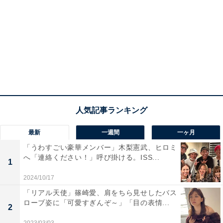
最新
一週間
一ヶ月
「うわすごい豪華メンバー」木梨憲武、ヒロミ
へ「連絡ください！」呼び掛ける。ISS...
1
2024/10/17
「リアル天使」篠崎愛、肩をちら見せしたバス
ローブ姿に「可愛すぎんぞ～」「目の表情...
2