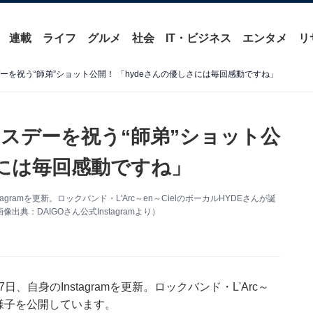
連載
ライフ
グルメ
社会
IT・ビジネス
エンタメ
リ
スデーを祝う“師弟”ショット公開！ 「hydeさんの優しさには毎回感動ですね」
バースデーを祝う“師弟”ショット公
さには毎回感動ですね」
gramを更新。ロックバンド・L'Arc～en～CielのボーカルHYDEさんが誕
：DAIGOさん公式Instagramより）
、自身のInstagramを更新。ロックバンド・L'Arc～
う様子を公開しています。