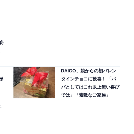
ナ
姿
歓
ョ
DAIGO、娘からの初バレン
形
タインチョコに歓喜！ 「パ
O
パとしてはこれ以上無い喜び
では」「素敵なご家族」
チ