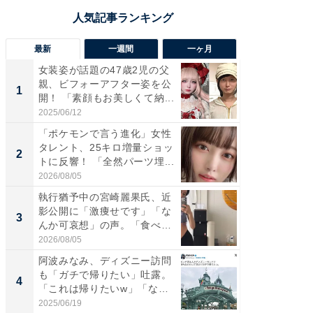
最新
一週間
一ヶ月
女装姿が話題の47歳2児の父
「さす
親、ビフォーアフター姿を公
は」高
1
1
開！ 「素顔もお美しくて納...
災地を
「カ...
2025/06/12
2026/08/0
「ポケモンで言う進化」女性
「女の
タレント、25キロ増量ショッ
介、バ
2
2
トに反響！ 「全然パーツ埋...
らのプレ
愛...
2026/08/05
2026/08/0
執行猶予中の宮崎麗果氏、近
「好感
影公開に「激痩せです」「な
や、“マ
3
3
んか可哀想」の声。「食べら
画変更
れ...
財...
2026/08/05
2026/07/3
阿波みなみ、ディズニー訪問
「脚が
も「ガチで帰りたい」吐露。
横川尚
4
4
「これは帰りたいw」「なん
ムキな姿
ち...
刃...
2025/06/19
2026/08/0