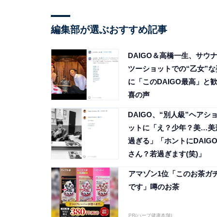
編集部が選ぶおすすめ記事
DAIGO＆高橋一生、サウ
ツーショットでの“乙女”な
に「このDAIGO最高」と
喜の声
DAIGO、“別人級”ヘアシ
ットに「え？少年？美…美
過ぎる」「ホントにDAIG
さん？若過ぎます(笑)」
アマゾン1位「このお茶ガ
です」噂のお茶
PR(ハーブ健康本舗)