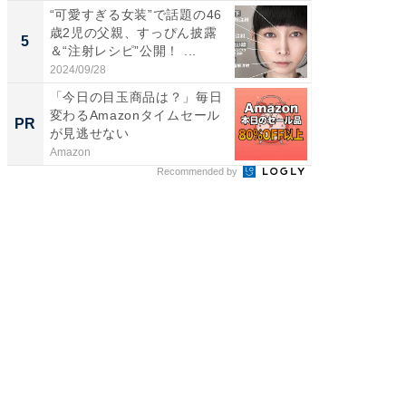
“可愛すぎる女装”で話題の46
「2人と
歳2児の父親、すっぴん披露
團十郎
5
5
＆“注射レシピ”公開！ ...
「後ろ
「...
2024/09/28
2026/08/0
「今日の目玉商品は？」毎日
【大人
変わるAmazonタイムセール
で快適
PR
PR
が見逃せない
Amazon
アイリス
Recommended by