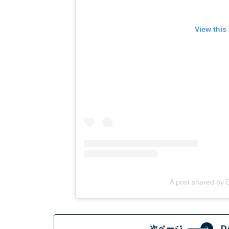
View this
A post shared by
次ページ
D