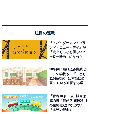
注目の連載
『スパイダーマン：ブラ
ンド・ニュー・デイ』が
「史上もっとも優しいヒ
ーロー映画」になった理
由。予習したい作品は？
20年間「駆け込み実績ゼ
ロ」の学校も…「こども
110番の家」は本当に必
要？ PTAが直面する理想
と現実
「青春18きっぷ」販売激
減の裏に何が？ 連続利用
の厳格化だけではない
「本当の理由」