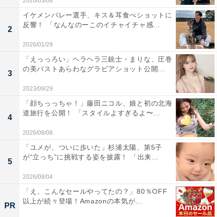
2026/03/08
イケメンバレー選手、キス＆耳食べショットに
反響！ 「なんなのーこのイチャイチャ感...
2
2026/01/29
「えっっろい」ヘラヘラ三銃士・まりな、圧巻
の美バストあらわなグラビアショット公開...
3
2023/09/29
「顔ちっっちゃ！」藤田ニコル、娘と初の北海
道旅行を公開！ 「スタイルよすぎるよ〜...
4
2026/08/08
「ユメが、ついに歩いた」杉浦太陽、第5子
が“立っち”に挑戦する姿を披露！ 「出来...
5
2026/08/04
「え、こんなセールやってたの？」80％OFF
以上が続々登場！Amazonの本気が...
PR