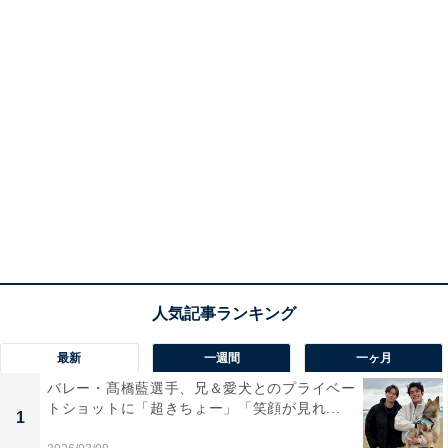
最新
一週間
一ヶ月
バレー・髙橋藍選手、兄＆愛犬とのプライベー
トショットに「超きちょー」「笑顔が見れ...
1