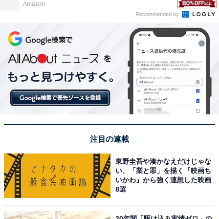
Amazon
Recommended by
注目の連載
東野圭吾や湊かなえだけじゃな
い、「業と罪」を描く『映画ち
いかわ』から強く連想した映画
8選
20年間「駆け込み実績ゼロ」の