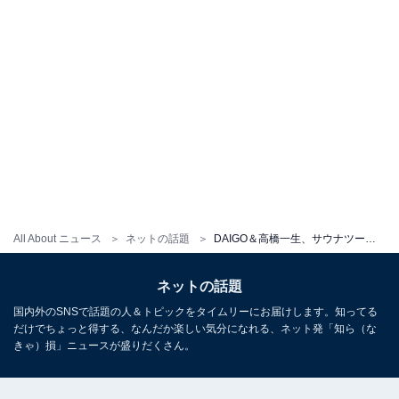
All About ニュース
ネットの話題
DAIGO＆高橋一生、サウナツーショットでの“乙女”な姿に「このDAIGO最高」と歓喜の声
ネットの話題
国内外のSNSで話題の人＆トピックをタイムリーにお届けします。知ってる
だけでちょっと得する、なんだか楽しい気分になれる、ネット発「知ら（な
きゃ）損」ニュースが盛りだくさん。