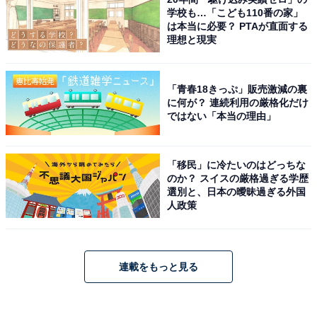
学校も…「こども110番の家」
は本当に必要？ PTAが直面する
理想と現実
「青春18きっぷ」販売激減の裏
に何が？ 連続利用の厳格化だけ
ではない「本当の理由」
「移民」に冷たいのはどっちな
のか？ スイスの厳格過ぎる学歴
選別と、日本の曖昧過ぎる外国
人政策
連載をもっと見る