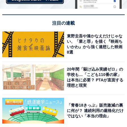
注目の連載
東野圭吾や湊かなえだけじゃな
い、「業と罪」を描く『映画ち
いかわ』から強く連想した映画
8選
20年間「駆け込み実績ゼロ」の
学校も…「こども110番の家」
は本当に必要？ PTAが直面する
理想と現実
「青春18きっぷ」販売激減の裏
に何が？ 連続利用の厳格化だけ
ではない「本当の理由」