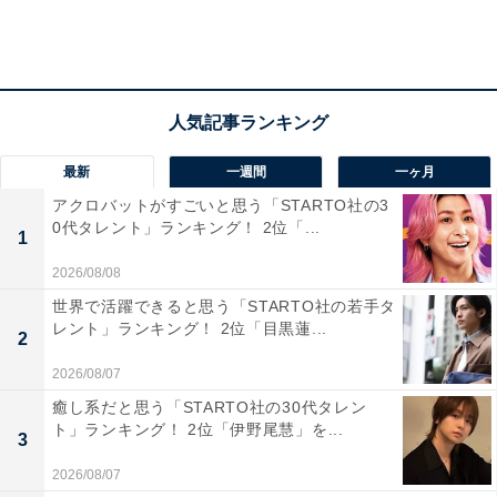
活用して全国にPRする動きが活発化しているようです。
寄付者からは「届いたメロンがとても大きくて重かっ
た。1週間程おいてから食べたが、とても甘くてジュー
シーでおいしかったです」などのレビューが寄せられて
います。
最新
一週間
一ヶ月
アクロバットがすごいと思う「STARTO社の3
0代タレント」ランキング！ 2位「...
次ページ
5位までのランキング結果を見る
1
2026/08/08
世界で活躍できると思う「STARTO社の若手タ
レント」ランキング！ 2位「目黒蓮...
2
2026/08/07
癒し系だと思う「STARTO社の30代タレン
ト」ランキング！ 2位「伊野尾慧」を...
3
2026/08/07