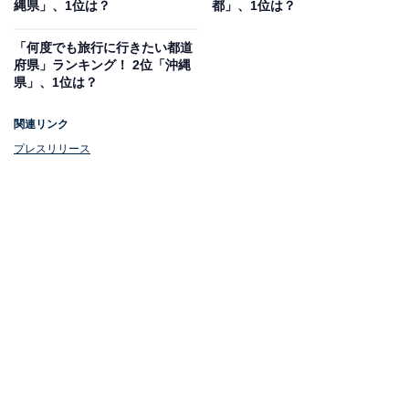
縄県」、1位は？
都」、1位は？
「何度でも旅行に行きたい都道
府県」ランキング！ 2位「沖縄
県」、1位は？
関連リンク
プレスリリース
1位：北海道
1位は「北海道」でした。北海道は、生産量日本一の茨
城県を抜き、2023年の「メロン」カテゴリの寄付件数に
おける人気産地ランキングでトップに輝きました。「富
良野メロン」「おいわけメロン」「三笠メロン」といっ
たブランドメロンが人気です。
中でも、富良野メロンが特に好評で、糖度15度前後を誇
る甘みが特徴です。「さとふる」での登録件数は前年比
2.2倍以上に増加しており、生産者たちがふるさと納税を