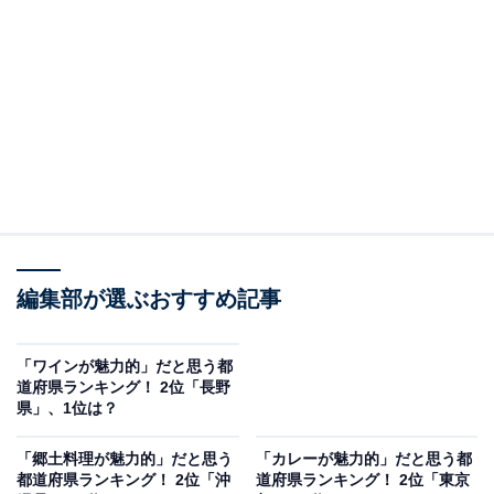
の栄養をたっぷりと吸収することで、芳醇な香りと甘み
のあるメロンに育ちます。味わいだけでなく、編み目の
美しさや形状、色合いにもこだわって育てられている品
種です。
寄付者からも「果汁たっぷりで甘くておいしかったで
す！梱包も丁寧で、分かりやすく食べ頃の日付も書かれ
ていてありがたかったです。書かれた日付に食べたらぴ
ったり食べ頃でした」と高く評価されています。
編集部が選ぶおすすめ記事
「ワインが魅力的」だと思う都
道府県ランキング！ 2位「長野
県」、1位は？
「郷土料理が魅力的」だと思う
「カレーが魅力的」だと思う都
都道府県ランキング！ 2位「沖
道府県ランキング！ 2位「東京