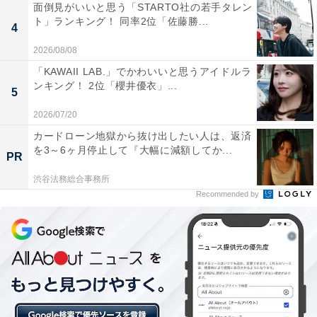
面倒見がいいと思う「STARTO社の若手タレン
ト」ランキング！ 同率2位「佐藤勝...
4
2026/08/08
「KAWAII LAB.」でかわいいと思うアイドルラ
ンキング！ 2位「櫻井優衣」...
5
こちらもおすすめ
2026/07/20
「果物が魅力的」だと思う都道府県ランキン
カードローン地獄から抜け出したい人は、返済
グ！ 2位「青森県」、1位は？
を3～6ヶ月停止して『大幅に減額してか...
PR
渋谷法務総合事務所
Recommended by
1
2