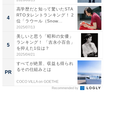
高学歴だと知って驚いたSTA
「世界で
RTOタレントランキング！ 2
ARTO
4
4
位「ラウール（Snow...
グ！ 2
2025/07/13
2026/08/0
美しいと思う「昭和の女優」
身長を知
ランキング！ 「吉永小百合」
性俳優」
5
5
を抑えた1位は？
「鈴木
倒...
2025/04/21
2026/08/0
すべてが絶景、収益も得られ
シェア別荘
るその仕組みとは
wners
PR
PR
COCO VILLA on GOETHE
COCO VIL
Recommended by