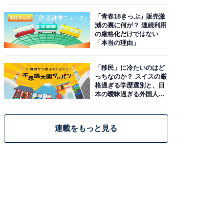
と現実
「青春18きっぷ」販売激
減の裏に何が？ 連続利用
の厳格化だけではない
「本当の理由」
「移民」に冷たいのはど
っちなのか？ スイスの厳
格過ぎる学歴選別と、日
本の曖昧過ぎる外国人政
策
連載をもっと見る