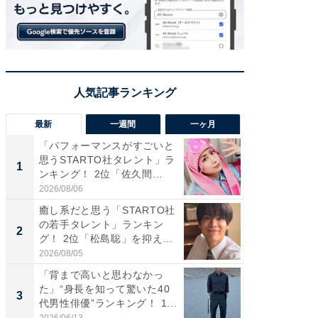
最新
一週間
一ヶ月
「パフォーマンスがすごいと
「癒し系
思うSTARTO社タレント」ラ
タレント
1
1
ンキング！ 2位「佐久間...
「井ノ原
2026/08/06
2026/08/0
癒し系だと思う「STARTO社
癒し系だ
の若手タレント」ランキン
の若手
2
2
グ！ 2位「松島聡」を抑え...
グ！ 2
2026/08/05
2026/08/0
「背まで高いと思わなかっ
ギャップ
た」“身長を知って驚いた40
RTO社
3
3
代男性俳優”ランキング！ 1...
キング！
2026/06/13
2026/08/0