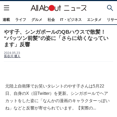
連載
ライフ
グルメ
社会
IT・ビジネス
エンタメ
リサ
やす子、シンガポールのQBハウスで散髪！
“パッツン前髪”の姿に「さらに幼くなってい
ます」反響
2024.05.23
長谷川 優人
元陸上自衛隊でお笑いタレントのやす子さんは5月22
日、自身のX（旧Twitter）を更新。シンガポールでヘア
カットをした姿に「なんかの漫画のキャラクターっぽい
ね」などと反響が寄せられています。【実際の...