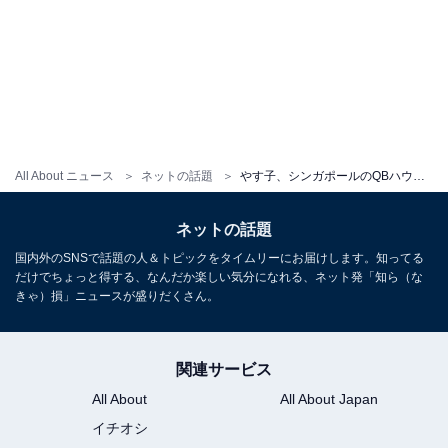
All About ニュース
ネットの話題
やす子、シンガポールのQBハウスで散髪！ “パッツン前髪”の姿に「さらに幼くなっています」反響
ネットの話題
国内外のSNSで話題の人＆トピックをタイムリーにお届けします。知ってる
だけでちょっと得する、なんだか楽しい気分になれる、ネット発「知ら（な
きゃ）損」ニュースが盛りだくさん。
関連サービス
All About
All About Japan
イチオシ