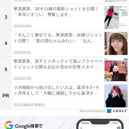
2026/04/12
華原朋美、18キロ減の最新ショットを公開！
「本当にすごい。尊敬します」
3
2022/04/04
「すんごく痩せてる」華原朋美、自撮りショッ
ト公開！ 「昔の朋ちゃんみたい」「なん...
4
2026/05/11
華原朋美、息子とスポッチャで遊ぶプライベー
トショット公開＆おなか見せの圧巻スタイ...
5
2025/07/28
リボ地獄から抜け出したい人は、返済を3～6
ヶ月停止して『大幅に減額してから返済す...
PR
渋谷法務総合事務所
Recommended by