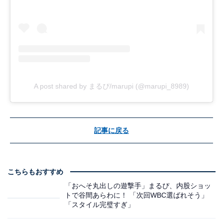
A post shared by まるぴ/marupi (@marupi_8989)
記事に戻る
こちらもおすすめ
「おへそ丸出しの遊撃手」まるぴ、内股ショッ
トで谷間あらわに！ 「次回WBC選ばれそう」
「スタイル完璧すぎ」