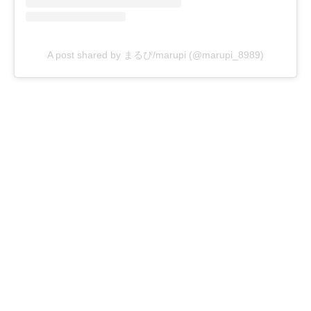
A post shared by まるぴ/marupi (@marupi_8989)