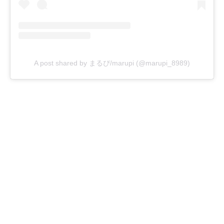
A post shared by まるぴ/marupi (@marupi_8989)