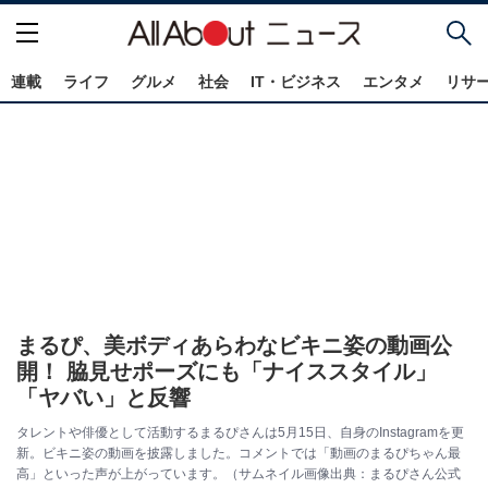
連載
ライフ
グルメ
社会
IT・ビジネス
エンタメ
リサ
まるぴ、美ボディあらわなビキニ姿の動画公
開！ 脇見せポーズにも「ナイススタイル」
「ヤバい」と反響
タレントや俳優として活動するまるぴさんは5月15日、自身のInstagramを更
新。ビキニ姿の動画を披露しました。コメントでは「動画のまるぴちゃん最
高」といった声が上がっています。（サムネイル画像出典：まるぴさん公式