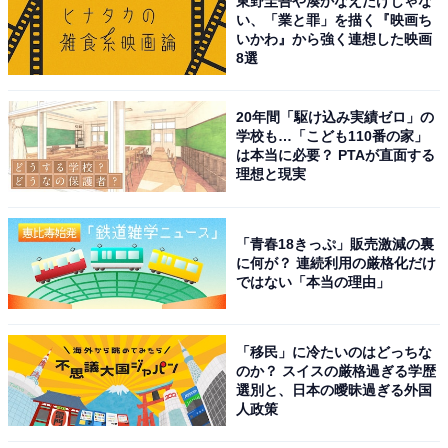
東野圭吾や湊かなえだけじゃな
い、「業と罪」を描く『映画ち
いかわ』から強く連想した映画
8選
20年間「駆け込み実績ゼロ」の
学校も…「こども110番の家」
は本当に必要？ PTAが直面する
理想と現実
「青春18きっぷ」販売激減の裏
に何が？ 連続利用の厳格化だけ
ではない「本当の理由」
「移民」に冷たいのはどっちな
のか？ スイスの厳格過ぎる学歴
選別と、日本の曖昧過ぎる外国
人政策