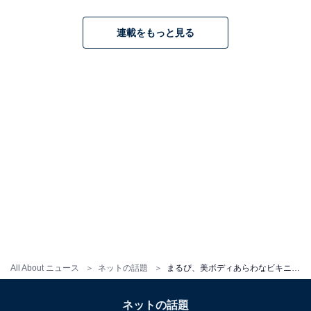
連載をもっと見る
All About ニュース
ネットの話題
まるぴ、美ボディあらわなビキニ姿の動画公開！ 脇見せポーズにも「ナイススタイル」「ヤバい」と反響
ネットの話題