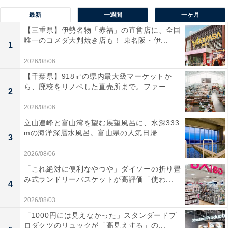
最新
一週間
一ヶ月
【三重県】伊勢名物「赤福」の直営店に、全国
唯一のコメダ大判焼き店も！ 東名阪・伊...
1
2026/08/06
【千葉県】918㎡の県内最大級マーケットか
ら、廃校をリノベした直売所まで。ファー...
2
2026/08/06
立山連峰と富山湾を望む展望風呂に、水深333
mの海洋深層水風呂。富山県の人気日帰...
3
2026/08/06
「これ絶対に便利なやつや」ダイソーの折り畳
み式ランドリーバスケットが高評価「使わ...
4
2026/08/03
「1000円には見えなかった」スタンダードプ
ロダクツのリュックが「高見えする」の...