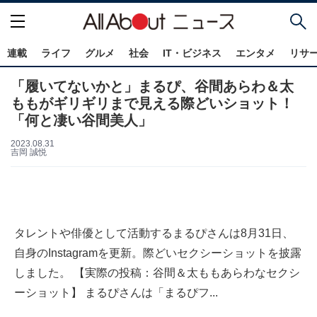
連載
ライフ
グルメ
社会
IT・ビジネス
エンタメ
リサ
「履いてないかと」まるぴ、谷間あらわ＆太
ももがギリギリまで見える際どいショット！
「何と凄い谷間美人」
2023.08.31
吉岡 誠悦
タレントや俳優として活動するまるぴさんは8月31日、
自身のInstagramを更新。際どいセクシーショットを披露
しました。 【実際の投稿：谷間＆太ももあらわなセクシ
ーショット】 まるぴさんは「まるぴフ...