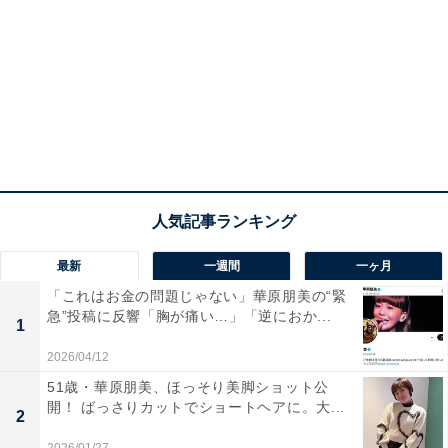
最新
一週間
一ヶ月
「これはお金の問題じゃない」華原朋美の“緊
急”投稿に反響「胸が痛い…」「逆におか...
1
2026/04/12
51歳・華原朋美、ほっそり美脚ショット公
開！ ばっさりカットでショートヘアに。大...
2