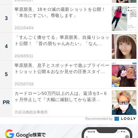
2026/01/27
華原朋美、18キロ減の最新ショットを公開！
「本当にすごい。尊敬します」
3
2022/04/04
「すんごく痩せてる」華原朋美、自撮りショッ
ト公開！ 「昔の朋ちゃんみたい」「なん...
4
2026/05/11
華原朋美、息子とスポッチャで遊ぶプライベー
トショット公開＆おなか見せの圧巻スタイ...
5
2025/07/28
カードローン50万円以上の人は、返済を3～6
ヶ月停止して『大幅に減額してから返済...
PR
渋谷法務総合事務所
Recommended by