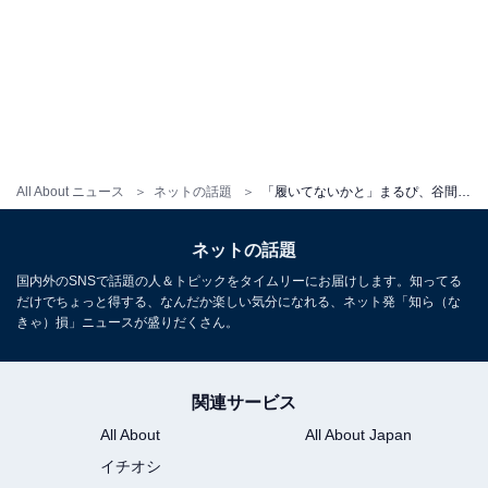
All About ニュース
ネットの話題
「履いてないかと」まるぴ、谷間あらわ＆太ももがギリギリまで見える際どいショット！ 「何と凄い谷間美人」
ネットの話題
国内外のSNSで話題の人＆トピックをタイムリーにお届けします。知ってる
だけでちょっと得する、なんだか楽しい気分になれる、ネット発「知ら（な
きゃ）損」ニュースが盛りだくさん。
関連サービス
All About
All About Japan
イチオシ