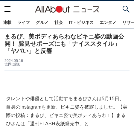
連載
ライフ
グルメ
社会
IT・ビジネス
エンタメ
リサ
まるぴ、美ボディあらわなビキニ姿の動画公
開！ 脇見せポーズにも「ナイススタイル」
「ヤバい」と反響
2024.05.16
吉岡 誠悦
タレントや俳優として活動するまるぴさんは5月15日、
自身のInstagramを更新。ビキニ姿を披露しました。【実
際の投稿：まるぴ、ビキニ姿で美ボディあらわ！】まる
ぴさんは「週刊FLASH表紙発売中」と...