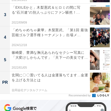
2023/03/03
「EXILEかと」木梨憲武＆ヒロミの間に写
る“石川遼”の別人っぷりにファン騒然！...
3
2022/09/09
「めちゃめちゃ豪華」木梨憲武、「第1回 最強
芸能ゴルフ選手権トーナメント」出場メ...
4
2024/12/18
篠崎愛、豊満な胸元あらわなセクシー写真に
「大変けしからんです」「天下一の美女です...
5
2022/01/05
玄関に〇〇置いてる人は金運落ちてます…金運
を上げる方法とは
PR
合同会社デジタルファーム
Recommended by