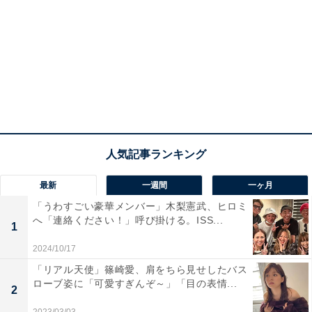
最新
一週間
一ヶ月
「うわすごい豪華メンバー」木梨憲武、ヒロミ
へ「連絡ください！」呼び掛ける。ISS...
1
2024/10/17
「リアル天使」篠崎愛、肩をちら見せしたバス
ローブ姿に「可愛すぎんぞ～」「目の表情...
2