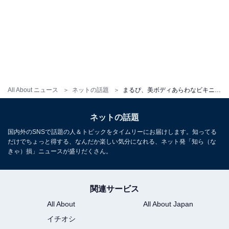
All About ニュース
ネットの話題
まるぴ、美ボディあらわなビキニ姿の動画公開！ 脇見せポーズにも「ナイススタイル」「ヤバい」と反響
ネットの話題
国内外のSNSで話題の人＆トピックをタイムリーにお届けします。知ってる
だけでちょっと得する、なんだか楽しい気分になれる、ネット発「知ら（な
きゃ）損」ニュースが盛りだくさん。
関連サービス
All About
All About Japan
イチオシ