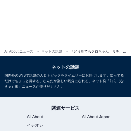
All About ニュース
ネットの話題
「どう見てもクロちゃん」リチ、プレゼントした服を着用したクロちゃんの姿に反響！ 「目立ちすぎ」
ネットの話題
国内外のSNSで話題の人＆トピックをタイムリーにお届けします。知ってる
だけでちょっと得する、なんだか楽しい気分になれる、ネット発「知ら（な
きゃ）損」ニュースが盛りだくさん。
関連サービス
All About
All About Japan
イチオシ