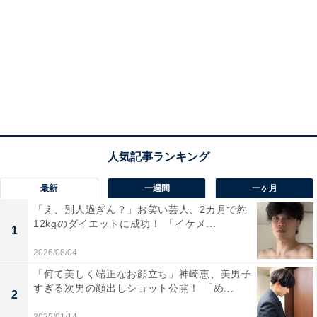
最新
一週間
一ヶ月
「え、別人過ぎん？」お笑い芸人、2カ月で約
12kgのダイエットに成功！ 「イケメ...
1
2026/08/04
「何て美しく端正なお顔立ち」神崎恵、美男子
すぎる次男の顔出しショット公開！ 「め...
2