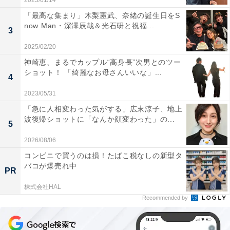
2025/01/14
「最高な集まり」木梨憲武、奈緒の誕生日をS
now Man・深澤辰哉＆光石研と祝福...
3
2025/02/20
神崎恵、まるでカップル“高身長”次男とのツー
ショット！ 「綺麗なお母さんいいな」...
4
2023/05/31
「急に人相変わった気がする」広末涼子、地上
波復帰ショットに「なんか顔変わった」の...
5
2026/08/06
コンビニで買うのは損！たばこ税なしの新型タ
バコが爆売れ中
PR
株式会社HAL
Recommended by