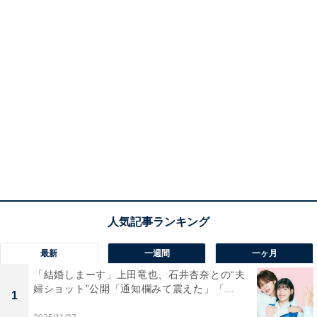
最新
一週間
一ヶ月
「結婚しまーす」上田竜也、石井杏奈との“夫
婦ショット”公開「通知欄みて震えた」「...
1