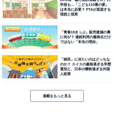
学校も…「こども110番の家」
は本当に必要？ PTAが直面する
理想と現実
「青春18きっぷ」販売激減の裏
に何が？ 連続利用の厳格化だけ
ではない「本当の理由」
「移民」に冷たいのはどっちな
のか？ スイスの厳格過ぎる学歴
選別と、日本の曖昧過ぎる外国
人政策
連載をもっと見る