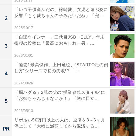
2025/11/27
「いつ子供産んだの」篠崎愛、女児と遊ぶ姿に
反響「もう愛ちゃんの子みたいだね」「完...
2
2025/10/17
「自認ウインナー」三代目JSB・ELLY、年末
挨拶の投稿に「最高におもしれー男」...
3
2026/01/01
「過去1最高傑作」上田竜也、“STARTO社の倒
し方”シリーズで初の失敗!? 「...
4
2024/08/26
「脳バグる」2児の父の“授業参観スタイル”に
「お姉ちゃんじゃないか！」「逆に目立...
5
2026/05/13
リボ払い50万円以上の人は、返済を3～6ヶ月
停止して『大幅に減額してから返済する...
PR