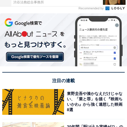
渋谷法務総合事務所
Recommended by
注目の連載
東野圭吾や湊かなえだけじゃな
い、「業と罪」を描く『映画ち
いかわ』から強く連想した映画
8選
20年間「駆け込み実績ゼロ」の