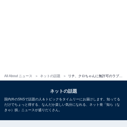
All About ニュース
ネットの話題
リチ、クロちゃんに無許可のラブラブデート動画公開！ 「いいやん、サイコー！！」「仲がいいの伝わってくる」
ネットの話題
国内外のSNSで話題の人＆トピックをタイムリーにお届けします。知ってる
だけでちょっと得する、なんだか楽しい気分になれる、ネット発「知ら（な
きゃ）損」ニュースが盛りだくさん。