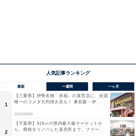
最新
一週間
一ヶ月
【三重県】伊勢名物「赤福」の直営店に、全国
唯一のコメダ大判焼き店も！ 東名阪・伊...
1
2026/08/06
【千葉県】918㎡の県内最大級マーケットか
ら、廃校をリノベした直売所まで。ファー...
2