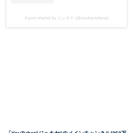
A post shared by ジュキヤ (@sizukanizitene)