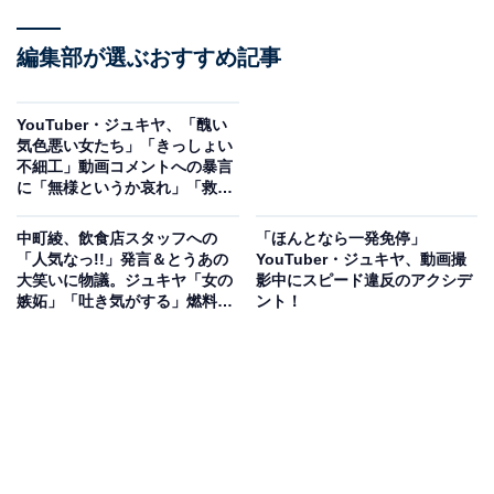
編集部が選ぶおすすめ記事
YouTuber・ジュキヤ、「醜い
気色悪い女たち」「きっしょい
不細工」動画コメントへの暴言
に「無様というか哀れ」「救い
ようのない人間」批判殺到
中町綾、飲食店スタッフへの
「ほんとなら一発免停」
「人気なっ!!」発言＆とうあの
YouTuber・ジュキヤ、動画撮
大笑いに物議。ジュキヤ「女の
影中にスピード違反のアクシデ
嫉妬」「吐き気がする」燃料投
ント！
下で大炎上