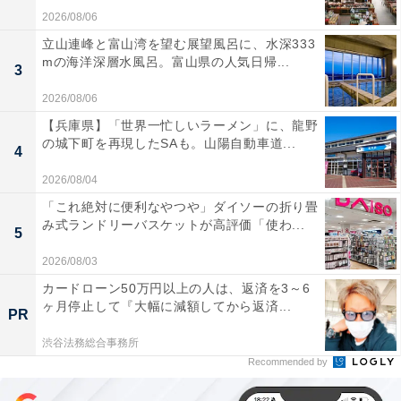
2026/08/06
立山連峰と富山湾を望む展望風呂に、水深333
mの海洋深層水風呂。富山県の人気日帰...
3
2026/08/06
【兵庫県】「世界一忙しいラーメン」に、龍野
の城下町を再現したSAも。山陽自動車道...
4
2026/08/04
「これ絶対に便利なやつや」ダイソーの折り畳
み式ランドリーバスケットが高評価「使わ...
5
2026/08/03
カードローン50万円以上の人は、返済を3～6
ヶ月停止して『大幅に減額してから返済...
PR
渋谷法務総合事務所
Recommended by