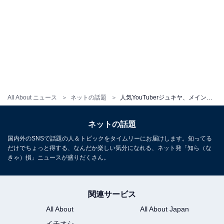
All About ニュース
ネットの話題
人気YouTuberジュキヤ、メインチャンネルがガイドライン違反で削除「ついに…」「永久アカウントBANを望む」
ネットの話題
国内外のSNSで話題の人＆トピックをタイムリーにお届けします。知ってる
だけでちょっと得する、なんだか楽しい気分になれる、ネット発「知ら（な
きゃ）損」ニュースが盛りだくさん。
関連サービス
All About
All About Japan
イチオシ