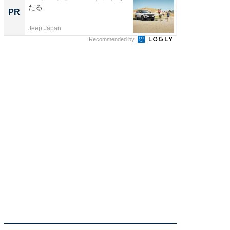
たる
を抑え
PR
PR
ール便
Jeep Japan
チクタク
Recommended by