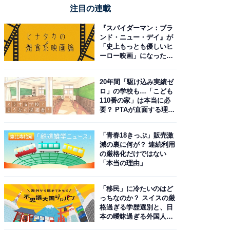
注目の連載
『スパイダーマン：ブラ
ンド・ニュー・デイ』が
「史上もっとも優しいヒ
ーロー映画」になった理
由。予習したい作品は？
20年間「駆け込み実績ゼ
ロ」の学校も…「こども
110番の家」は本当に必
要？ PTAが直面する理想
と現実
「青春18きっぷ」販売激
減の裏に何が？ 連続利用
の厳格化だけではない
「本当の理由」
「移民」に冷たいのはど
っちなのか？ スイスの厳
格過ぎる学歴選別と、日
本の曖昧過ぎる外国人政
策