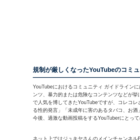
規制が厳しくなったYouTubeのコミ
YouTubeにおける
コミュニティ ガイドライン
に
ンツ、暴力的または危険なコンテンツなどが挙
で人気を博してきたYouTubeですが、コレコレ
る性的発言」「未成年に害のあるタバコ、お酒
今後、過激な動画投稿をするYouTuberにと
ネット上ではジュキヤさんのメインチャンネルB