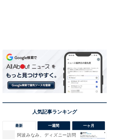
最新
一週間
一ヶ月
阿波みなみ、ディズニー訪問
「さす