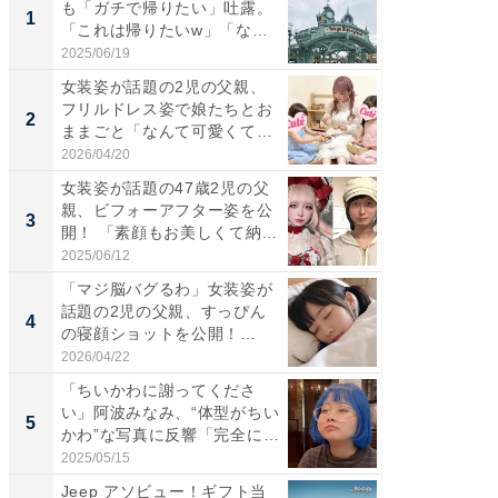
も「ガチで帰りたい」吐露。
は」高
1
1
「これは帰りたいw」「なん
災地を
ち...
「カ...
2025/06/19
2026/08/0
女装姿が話題の2児の父親、
「女の
フリルドレス姿で娘たちとお
介、バ
2
2
ままごと「なんて可愛くて平
らのプレ
和...
愛...
2026/04/20
2026/08/0
女装姿が話題の47歳2児の父
「好感
親、ビフォーアフター姿を公
や、“マ
3
3
開！ 「素顔もお美しくて納...
画変更
財...
2025/06/12
2026/07/3
「マジ脳バグるわ」女装姿が
「脚が
話題の2児の父親、すっぴん
横川尚
4
4
の寝顔ショットを公開！
ムキな姿
「ど...
刃...
2026/04/22
2026/08/0
「ちいかわに謝ってくださ
「2人と
い」阿波みなみ、“体型がちい
團十郎
5
5
かわ”な写真に反響「完全に
「後ろ
一...
「...
2025/05/15
2026/08/0
Jeep アソビュー！ギフト当
【DM発