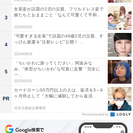
2025/06/12
女装姿が話題の2児の父親、フリルドレス姿で
娘たちとおままごと「なんて可愛くて平和...
3
2026/04/20
“可愛すぎる女装”で話題の46歳2児の父親、す
っぴん披露＆“注射レシピ”公開！ ...
4
2024/09/28
「ちいかわに謝ってください」阿波みな
み、“体型がちいかわ”な写真に反響「完全に
5
一...
2025/05/15
カードローン50万円以上の人は、返済を3～6
ヶ月停止して『大幅に減額してから返済...
PR
渋谷法務総合事務所
Recommended by