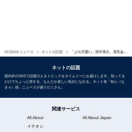
All About ニュース
ネットの話題
「ぶち可愛い」田中美久、美乳あらわな表紙雑誌カットを公開し「全部買い占めます」宣言！ 「セクシー」
ネットの話題
国内外のSNSで話題の人＆トピックをタイムリーにお届けします。知ってる
だけでちょっと得する、なんだか楽しい気分になれる、ネット発「知ら（な
きゃ）損」ニュースが盛りだくさん。
関連サービス
All About
All About Japan
イチオシ