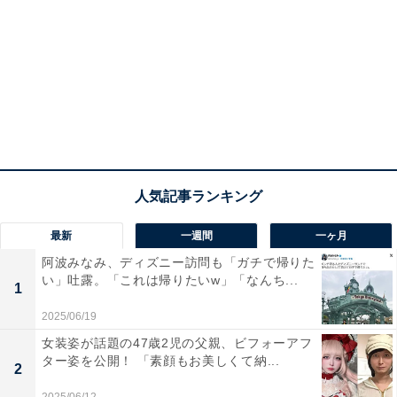
最新
一週間
一ヶ月
阿波みなみ、ディズニー訪問も「ガチで帰りた
い」吐露。「これは帰りたいw」「なんち...
1
2025/06/19
女装姿が話題の47歳2児の父親、ビフォーアフ
ター姿を公開！ 「素顔もお美しくて納...
2