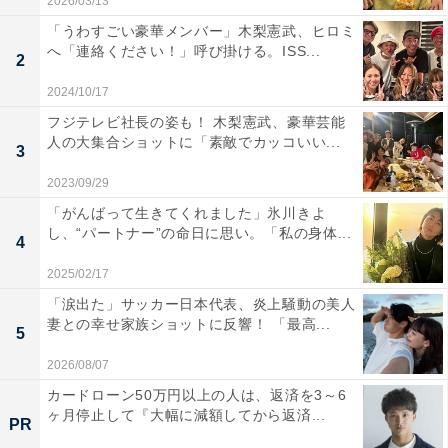
2026/03/13
「うわすごい豪華メンバー」木梨憲武、ヒロミ
へ「連絡ください！」呼び掛ける。ISS...
2
2024/10/17
フジテレビ社長の姿も！ 木梨憲武、豪華芸能
人の大集合ショットに「素敵でカッコいい...
3
2023/09/29
「がんばって生きてくれました」氷川きよ
し、“パートナー”の命日に思い。「私の身体...
4
2025/02/17
「涙出た」サッカー日本代表、炎上騒動の美人
妻との幸せ家族ショットに反響！ 「最高...
5
2026/08/07
カードローン50万円以上の人は、返済を3～6
ヶ月停止して『大幅に減額してから返済...
PR