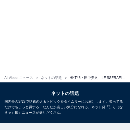
All About ニュース
ネットの話題
HKT48・田中美久、LE SSERAFIM“ゆるく踊ってみた”動画公開！ 「キレキレやん」「可愛さの塊」
ネットの話題
国内外のSNSで話題の人＆トピックをタイムリーにお届けします。知ってる
だけでちょっと得する、なんだか楽しい気分になれる、ネット発「知ら（な
きゃ）損」ニュースが盛りだくさん。