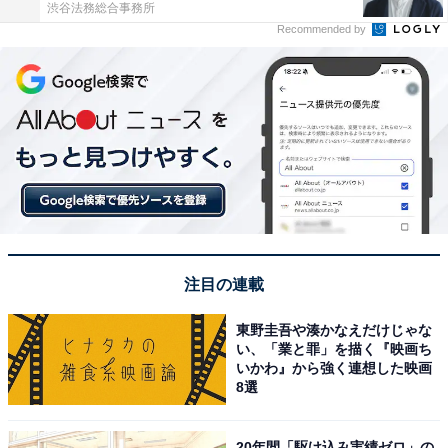
渋谷法務総合事務所
Recommended by
注目の連載
東野圭吾や湊かなえだけじゃな
い、「業と罪」を描く『映画ち
いかわ』から強く連想した映画
8選
20年間「駆け込み実績ゼロ」の