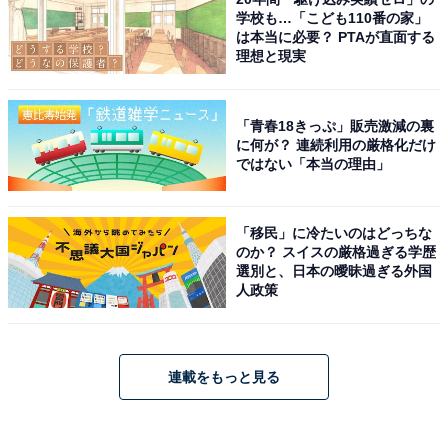
学校も…「こども110番の家」
は本当に必要？ PTAが直面する
理想と現実
「青春18きっぷ」販売激減の裏
に何が？ 連続利用の厳格化だけ
ではない「本当の理由」
「移民」に冷たいのはどっちな
のか？ スイスの厳格過ぎる学歴
選別と、日本の曖昧過ぎる外国
人政策
連載をもっと見る