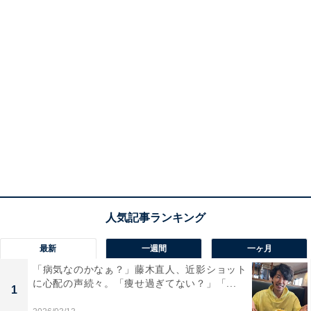
最新
一週間
一ヶ月
「病気なのかなぁ？」藤木直人、近影ショット
に心配の声続々。「痩せ過ぎてない？」「...
1