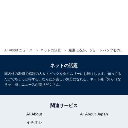
All About ニュース
ネットの話題
綾瀬はるか、ショートパンツ姿の開脚ショットで美脚見せ！ 「The Fashion Post」のモデルショット
ネットの話題
国内外のSNSで話題の人＆トピックをタイムリーにお届けします。知ってる
だけでちょっと得する、なんだか楽しい気分になれる、ネット発「知ら（な
きゃ）損」ニュースが盛りだくさん。
関連サービス
All About
All About Japan
イチオシ