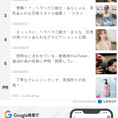
2026/08/08
「豊胸！？」ヘラヘラ三銃士・ありしゃん、美
乳あらわな圧巻スタイル披露！ 「スタイ...
3
2024/05/17
「えっっろい」ヘラヘラ三銃士・まりな、圧巻
の美バストあらわなグラビアショット公開...
4
2023/09/29
「世間をにぎわせている」動物系YouTuber、
違法行為の告発に声明「飼育してい...
5
2025/02/07
「丁寧なクレンジングこそ、美肌作りの近
道！」
PR
DHC｜CanCam.jp
Recommended by