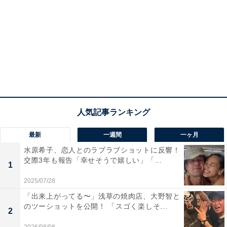
最新
一週間
一ヶ月
水原希子、恋人とのラブラブショットに反響！
交際3年も報告「幸せそうで嬉しい」「...
1
2025/07/28
「出来上がってる〜」浅草の焼肉店、大野智と
のツーショットを公開！ 「スゴく楽しそ...
2