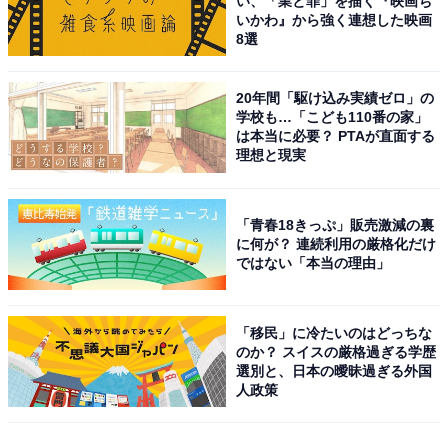
い、「業と罪」を描く『映画ち
いかわ』から強く連想した映画
8選
20年間「駆け込み実績ゼロ」の
学校も…「こども110番の家」
は本当に必要？ PTAが直面する
理想と現実
「青春18きっぷ」販売激減の裏
に何が？ 連続利用の厳格化だけ
ではない「本当の理由」
「移民」に冷たいのはどっちな
のか？ スイスの厳格過ぎる学歴
選別と、日本の曖昧過ぎる外国
人政策