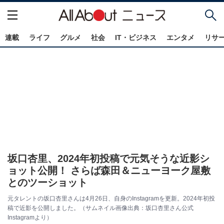
連載
ライフ
グルメ
社会
IT・ビジネス
エンタメ
リサ
坂口杏里、2024年初投稿で元気そうな近影シ
ョット公開！ さらば森田＆ニューヨーク屋敷
とのツーショット
元タレントの坂口杏里さんは4月26日、自身のInstagramを更新。2024年初投
稿で近影を公開しました。（サムネイル画像出典：坂口杏里さん公式
Instagramより）