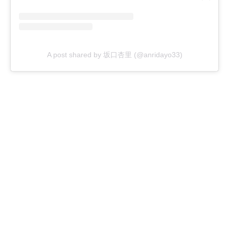
A post shared by 坂口杏里 (@anridayo33)