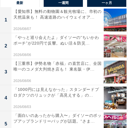
最新
一週間
一ヶ月
【愛知県】無料の動物園＆観光牧場に、市初の
天然温泉も！ 高速道路のハイウェイオア...
1
2026/08/07
「やっと巡り会えたよ」ダイソーの“ちいかわ
ポーチ”が220円で反響。ぬい活＆防災...
2
2026/08/06
【三重県】伊勢名物「赤福」の直営店に、全国
唯一のコメダ大判焼き店も！ 東名阪・伊...
3
2026/08/06
「1000円には見えなかった」スタンダードプ
ロダクツのリュックが「高見えする」の...
4
2026/08/03
「面白いのあったから購入〜」ダイソーのポッ
プアップランドリーバッグが話題。“さま...
5