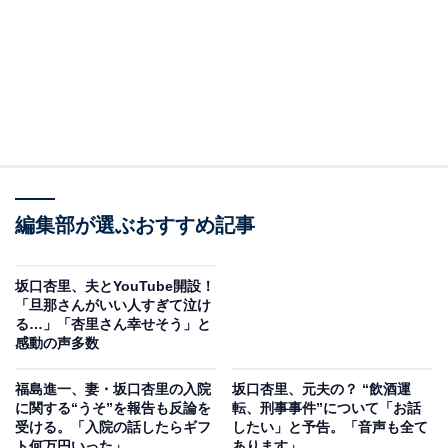
編集部が選ぶおすすめ記事
坂口杏里、夫とYouTube開設！
「旦那さんがいい人すぎて泣け
る…」「杏里さん幸せそう」と
感動の声多数
福島進一、妻・坂口杏里の入院
坂口杏里、元夫の？ “飲酒運
に関する“うそ”を報告も反論を
転、刑事事件”について「お話
受ける。「入院の話したらギフ
したい」と予告。「音声も全て
ト何万円いった」
あります」