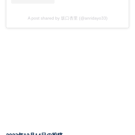
A post shared by 坂口杏里 (@anridayo33)