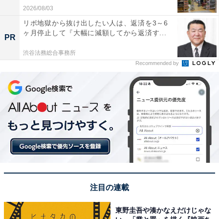
2026/08/03
リボ地獄から抜け出したい人は、返済を3～6
ヶ月停止して『大幅に減額してから返済す...
PR
渋谷法務総合事務所
Recommended by
注目の連載
東野圭吾や湊かなえだけじゃな