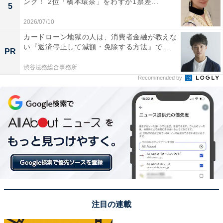
ング！ 2位「橋本環奈」をわずか1票差...
5
2026/07/10
カードローン地獄の人は、消費者金融が教えな
い『返済停止して減額・免除する方法』で...
PR
渋谷法務総合事務所
Recommended by
こちらもおすすめ
「日本人が多く住んでいる国」ランキング！ 2
位「中国」を抑えた圧倒的1位は？
注目の連載