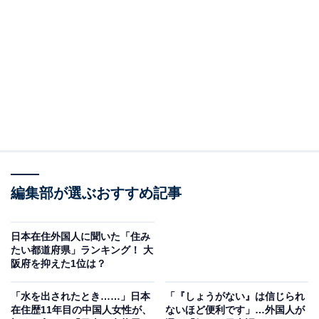
ングモールなど、観光スポットとしても人気です。
バンコクの中でも中心的繁華街のスクンビット（高架鉄
道BTSスクンビット線のナナ駅からエカマイ駅までの一
帯）は欧米人も多く住む高級住宅街で、日本人駐在家庭
の多くが集まっています。日本人学校や日本の商品がそ
ろう店が充実し、住みやすさでも人気のエリアです。
編集部が選ぶおすすめ記事
日本在住外国人に聞いた「住み
たい都道府県」ランキング！ 大
阪府を抑えた1位は？
「水を出されたとき……」日本
「『しょうがない』は信じられ
在住歴11年目の中国人女性が、
ないほど便利です」…外国人が