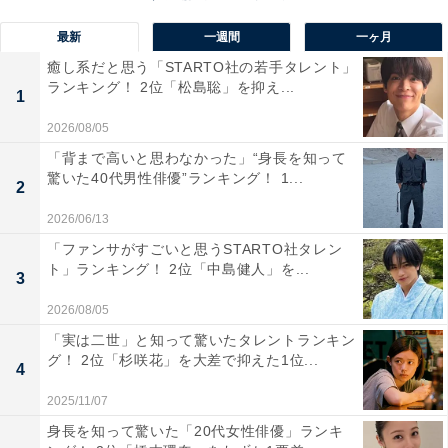
日本人街となっているほど日系人が集中する人気のエリ
最新
一週間
一ヶ月
アです。
癒し系だと思う「STARTO社の若手タレント」
ランキング！ 2位「松島聡」を抑え...
1
この記事の筆者：福島 ゆき プロフィール
2026/08/05
アニメや漫画のレビュー、エンタメトピックスなどを中
「背まで高いと思わなかった」“身長を知って
心に、オールジャンルで執筆中のライター。時々、店舗
驚いた40代男性俳優”ランキング！ 1...
2
取材などのリポート記事も担当。All AboutおよびAll
About ニュースでのライター歴は5年。
2026/06/13
「ファンサがすごいと思うSTARTO社タレン
ト」ランキング！ 2位「中島健人」を...
3
10位までの全ランキング結果を見
次ページ
2026/08/05
る
「実は二世」と知って驚いたタレントランキン
グ！ 2位「杉咲花」を大差で抑えた1位...
4
2025/11/07
身長を知って驚いた「20代女性俳優」ランキ