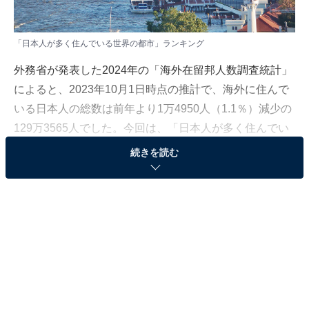
「日本人が多く住んでいる世界の都市」ランキング
外務省が発表した2024年の「海外在留邦人数調査統計」
によると、2023年10月1日時点の推計で、海外に住んで
いる日本人の総数は前年より1万4950人（1.1％）減少の
129万3565人でした。今回は、「日本人が多く住んでい
る世界の都市」ランキングを発表します。
続きを読む
＞10位までの全ランキング結果を見る
2位：バンコク（タイ）／5万1407人
2位は、タイの首都、「バンコク」でした。飛行機で東
京まで約6〜7時間でアクセスでき、タイ独特の文化を感
じられる色彩豊かな寺院や東南アジア最大級のショッピ