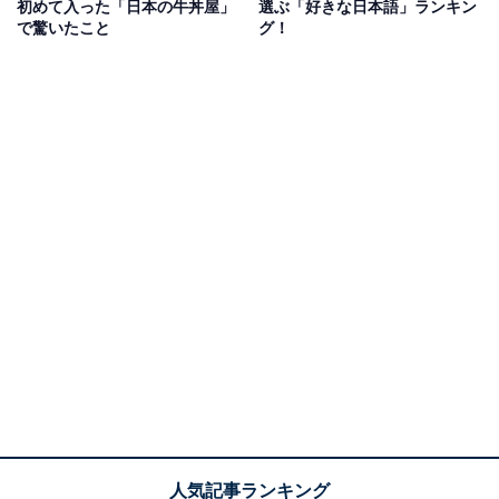
初めて入った「日本の牛丼屋」
選ぶ「好きな日本語」ランキン
で驚いたこと
グ！
1位：ロサンゼルス都市圏（アメリカ）／6万4457
人
1位は、アメリカの「ロサンゼルス」都市圏でした。南
カリフォルニアに位置し、ニューヨークに次いで人口の
多い北米屈指の世界都市。映画の聖地・ハリウッドや、
高級住宅街のビバリーヒルズ、リゾート都市・サンタモ
ニカなどには、観光客や留学生が世界中から訪れます。
「ホンダ」や「パナソニック」など、多くの日系企業が
拠点を置き、日本食材がそろうスーパーマーケットや日
本食が食べられる飲食店などが充実しているカリフォル
ニア州南西部に位置する都市・トーランスは、市全体が