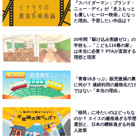
『スパイダーマン：ブランド・
ニュー・デイ』が「史上もっと
も優しいヒーロー映画」になっ
1
2
た理由。予習したい作品は？
20年間「駆け込み実績ゼロ」の
学校も…「こども110番の家」
は本当に必要？ PTAが直面する
理想と現実
「青春18きっぷ」販売激減の裏
に何が？ 連続利用の厳格化だけ
ではない「本当の理由」
「移民」に冷たいのはどっちな
のか？ スイスの厳格過ぎる学歴
選別と、日本の曖昧過ぎる外国
人政策