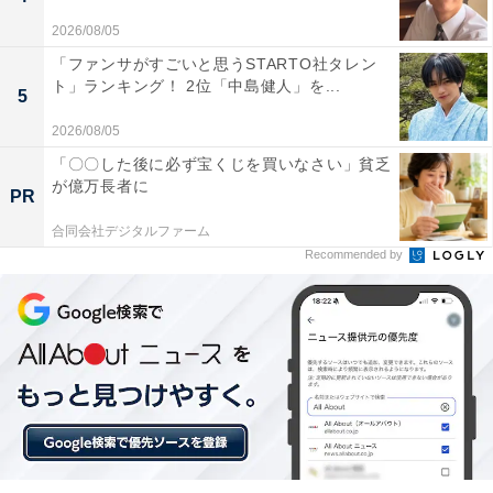
2026/08/05
「ファンサがすごいと思うSTARTO社タレン
ト」ランキング！ 2位「中島健人」を...
5
2026/08/05
「〇〇した後に必ず宝くじを買いなさい」貧乏
が億万長者に
PR
合同会社デジタルファーム
Recommended by
こちらもおすすめ
「理想の地方暮らしが送れそうな都道府県」ラ
ンキング！ 3位 山梨県、2位長野県、1位は？