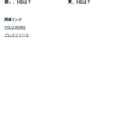
都」、1位は？
東、1位は？
関連リンク
YOLO WORK
プレスリリース
1位：東京都
1位は、東京都。東京都を選んだ理由として1番多かった
回答は、「仕事が多い」（12.6％）でした。日本の首都
である東京は経済の中心地であり、さまざまな分野の仕
事が集中しています。
さらに、文化やトレンドの発信地でもあり、大規模な商
業施設やデパート、専門店などのほか世界各国の商品が
手に入る店舗もそろうことや地下鉄や電車、バスなどの