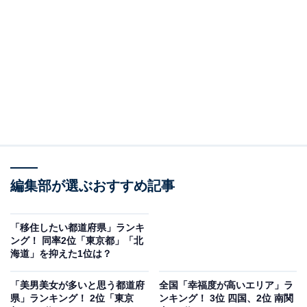
（11.8％）という点でした。「食い倒れの街」として知
られる大阪には、たこ焼き、お好み焼き、串カツなど、
外国人にもファンが多い大阪ならではのグルメが盛りだ
くさん。リーズナブルな価格も魅力です。
次いで、「仕事が多い」（8.7％）という理由のほか、
「何でもそろっている」「人がやさしい」（8.1％）が同
率で並び、フレンドリーでユーモアな人が多いイメージ
が強い大阪を親しみやすいと感じる外国人も多いのかも
しれません。
編集部が選ぶおすすめ記事
「移住したい都道府県」ランキ
ング！ 同率2位「東京都」「北
海道」を抑えた1位は？
「美男美女が多いと思う都道府
全国「幸福度が高いエリア」ラ
県」ランキング！ 2位「東京
ンキング！ 3位 四国、2位 南関