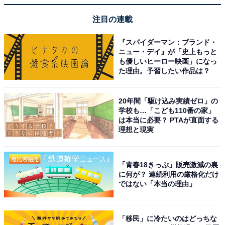
注目の連載
1
2
『スパイダーマン：ブランド・
ニュー・デイ』が「史上もっと
も優しいヒーロー映画」になっ
た理由。予習したい作品は？
20年間「駆け込み実績ゼロ」の
学校も…「こども110番の家」
は本当に必要？ PTAが直面する
理想と現実
「青春18きっぷ」販売激減の裏
に何が？ 連続利用の厳格化だけ
ではない「本当の理由」
「移民」に冷たいのはどっちな