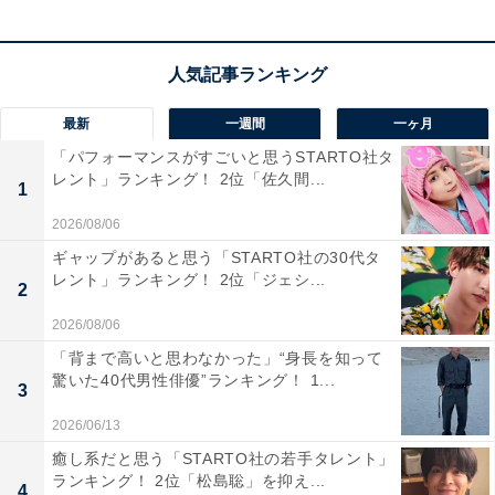
公共交通機関が充実していることから、「何でもそろっ
ている」（10.6％）、「交通の便がいい」（9.6％）とい
う回答が続きました。
最新
一週間
一ヶ月
この記事の筆者：福島 ゆき プロフィール
「パフォーマンスがすごいと思うSTARTO社タ
アニメや漫画のレビュー、エンタメトピックスなどを中
レント」ランキング！ 2位「佐久間...
1
心に、オールジャンルで執筆中のライター。時々、店舗
取材などのリポート記事も担当。All AboutおよびAll
2026/08/06
About ニュースでのライター歴は5年。
ギャップがあると思う「STARTO社の30代タ
レント」ランキング！ 2位「ジェシ...
2
2026/08/06
10位までの全ランキング結果を見
次ページ
る
「背まで高いと思わなかった」“身長を知って
驚いた40代男性俳優”ランキング！ 1...
3
2026/06/13
癒し系だと思う「STARTO社の若手タレント」
ランキング！ 2位「松島聡」を抑え...
4