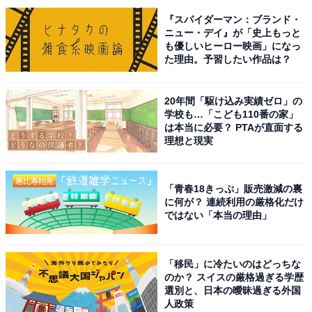
『スパイダーマン：ブランド・
ニュー・デイ』が「史上もっと
も優しいヒーロー映画」になっ
た理由。予習したい作品は？
20年間「駆け込み実績ゼロ」の
1
2
学校も…「こども110番の家」
は本当に必要？ PTAが直面する
理想と現実
「青春18きっぷ」販売激減の裏
に何が？ 連続利用の厳格化だけ
ではない「本当の理由」
「移民」に冷たいのはどっちな
のか？ スイスの厳格過ぎる学歴
選別と、日本の曖昧過ぎる外国
人政策