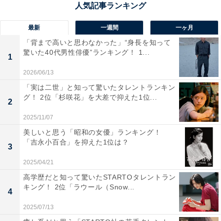
には日系企業の拠点が8673カ所（2022年10月1日時点）
あり、エリア別ではシカゴやロサンゼルス、 アトランタ
最新
一週間
一ヶ月
などに多くの日系企業が拠点を置いています。 また、文
「背まで高いと思わなかった」“身長を知って
驚いた40代男性俳優”ランキング！ 1...
化の発信地として、世界中からさまざまな国籍の人が集
1
まるアメリカは、留学先としても高い人気を維持してい
2026/06/13
ます。
「実は二世」と知って驚いたタレントランキン
グ！ 2位「杉咲花」を大差で抑えた1位...
2
この記事の筆者：福島 ゆき プロフィール
2025/11/07
アニメや漫画のレビュー、エンタメトピックスなどを中
美しいと思う「昭和の女優」ランキング！
心に、オールジャンルで執筆中のライター。時々、店舗
「吉永小百合」を抑えた1位は？
3
取材などのリポート記事も担当。All AboutおよびAll
2025/04/21
About ニュースでのライター歴は5年。
高学歴だと知って驚いたSTARTOタレントラン
キング！ 2位「ラウール（Snow...
4
10位までの全ランキング結果を見
次ページ
2025/07/13
る