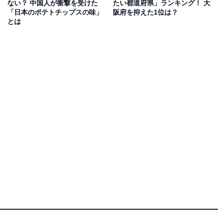
ない？ 中国人が衝撃を受けた
たい都道府県」ランキング！ 大
「日本のポテトチップスの味」
阪府を抑えた1位は？
とは
1位：アメリカ（41万4615人）
1位は、「アメリカ」でした。在留日本人数は41万4615
人と他国に比べて圧倒的に多く、在留日本人全体の約3
割を占めました。ロサンゼルス都市圏（6万4457人）、
ニューヨーク都市圏（3万7414人）、ホノルル（2万
3349人）、サンフランシスコ都市圏（2万401人）などの
都市が人気です。
世界的大企業が本社を構え、経済の中心となるアメリカ