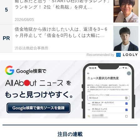
癒し系だと思う「STARTO社の若手タレント」
ランキング！ 2位「松島聡」を抑え...
5
2026/08/05
借金地獄から抜け出したい人は、返済を3～6
ヶ月停止して『借金を0円もしくは大幅に...
PR
渋谷法務総合事務所
Recommended by
こちらもおすすめ
「日本人が多く住んでいる世界の都市」ランキ
ング！ 2位はタイの「バンコク」、1位は？
注目の連載