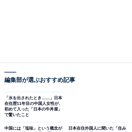
ています。とはいえ、在留日本人は10万1786人で、海外
在留日本人全体の7.9％を占めました。上海（3万7315
人）、香港（2万2930人）、北京（5534人）などの都市
に日本人が集中しています。
外務省が発表している「海外進出日系企業拠点数調査」
（2022年10月1日時点）によると、中国には日系企業の
拠点が3万1324カ所あり、エリア別では上海（2万2729
カ所）をはじめ、 青島や大連などに多く、ビジネスの拠
編集部が選ぶおすすめ記事
点として今後の推移が注目されています。
「水を出されたとき……」日本
在住歴11年目の中国人女性が、
初めて入った「日本の牛丼屋」
で驚いたこと
中国には「塩味」という概念が
日本在住外国人に聞いた「住み