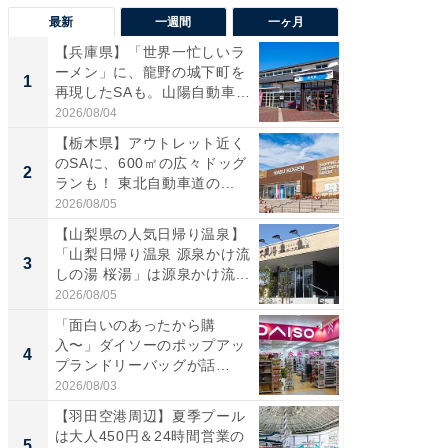
最新
一週間
一ヶ月
【兵庫県】「世界一忙しいラ
「気に
ーメン」に、龍野の城下町を
る〜」3
1
1
再現したSAも。山陽自動車
バー」
道...
好...
2026/08/04
2026/07/3
【栃木県】アウトレット近く
【三重
のSAに、600㎡の広々ドッグ
「鈴鹿天
2
2
ランも！ 東北自動車道の...
は100
2026/08/05
2026/08/0
【山梨県の人気日帰り温泉】
「ミニオ
「山梨日帰り温泉 源泉かけ流
ッグ！ 
3
3
しの湯 桜湯」は源泉かけ流...
ど、夏限
2026/08/05
2026/08/0
「面白いのあったから購
【埼玉
入〜」ダイソーのポップアッ
「行田天
4
4
プランドリーバッグが話
は和の
題。“さま...
が...
2026/08/03
2026/08/0
【羽田空港周辺】夏季プール
【石川
は大人450円＆24時間営業の
湯】「天
5
5