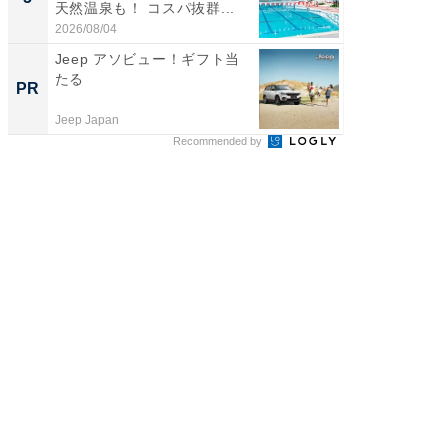
天然温泉も！ コスパ抜群...
賀ゆめ
お...
2026/08/04
2026/08/0
Jeep アソビュー！ギフト当
これが
たる
な間取
PR
PR
Jeep Japan
株式会社
Recommended by