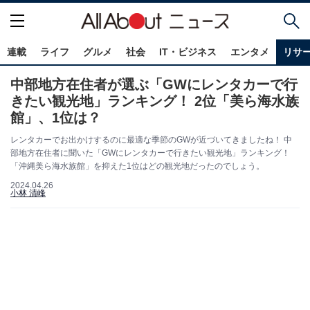
連載
ライフ
グルメ
社会
IT・ビジネス
エンタメ
リサ
中部地方在住者が選ぶ「GWにレンタカーで行
きたい観光地」ランキング！ 2位「美ら海水族
館」、1位は？
レンタカーでお出かけするのに最適な季節のGWが近づいてきましたね！ 中
部地方在住者に聞いた「GWにレンタカーで行きたい観光地」ランキング！
「沖縄美ら海水族館」を抑えた1位はどの観光地だったのでしょう。
2024.04.26
小林 清峰