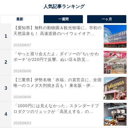
最新
一週間
一ヶ月
【愛知県】無料の動物園＆観光牧場に、市初の
天然温泉も！ 高速道路のハイウェイオア...
1
2026/08/07
「やっと巡り会えたよ」ダイソーの“ちいかわ
ポーチ”が220円で反響。ぬい活＆防災...
2
2026/08/06
【三重県】伊勢名物「赤福」の直営店に、全国
唯一のコメダ大判焼き店も！ 東名阪・伊...
3
2026/08/06
「1000円には見えなかった」スタンダードプ
ロダクツのリュックが「高見えする」の...
4
2026/08/03