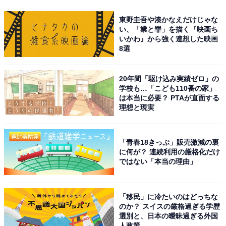
東野圭吾や湊かなえだけじゃな
い、「業と罪」を描く『映画ち
いかわ』から強く連想した映画
8選
20年間「駆け込み実績ゼロ」の
学校も…「こども110番の家」
は本当に必要？ PTAが直面する
理想と現実
「青春18きっぷ」販売激減の裏
に何が？ 連続利用の厳格化だけ
ではない「本当の理由」
「移民」に冷たいのはどっちな
のか？ スイスの厳格過ぎる学歴
選別と、日本の曖昧過ぎる外国
人政策