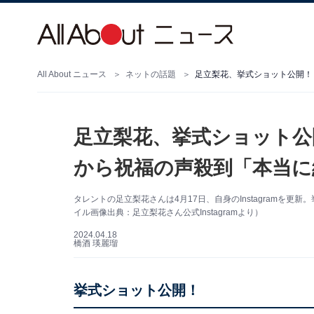
All About ニュース
ネットの話題
足立梨花、挙式ショット公
から祝福の声殺到「本当に
タレントの足立梨花さんは4月17日、自身のInstagramを
イル画像出典：足立梨花さん公式Instagramより）
2024.04.18
橋酒 瑛麗瑠
挙式ショット公開！