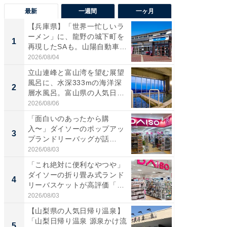
最新
一週間
一ヶ月
【兵庫県】「世界一忙しいラ
【兵庫
ーメン」に、龍野の城下町を
ーメン
1
1
再現したSAも。山陽自動車
再現した
道...
道...
2026/08/04
2026/08/0
立山連峰と富山湾を望む展望
【三重
風呂に、水深333mの海洋深
「鈴鹿天
2
2
層水風呂。富山県の人気日
は100
帰...
2026/08/06
2026/08/0
「面白いのあったから購
ステラ
入〜」ダイソーのポップアッ
詰め放題
3
3
プランドリーバッグが話
00円で「
題。“さま...
2026/08/03
2026/08/0
「これ絶対に便利なやつや」
「ミニオ
ダイソーの折り畳み式ランド
ッグ！ 
4
4
リーバスケットが高評価「使
ど、夏限
わ...
2026/08/03
2026/08/0
【山梨県の人気日帰り温泉】
【埼玉
「山梨日帰り温泉 源泉かけ流
「行田天
5
5