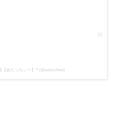
立梨花【あだっちぃー】? (@adacchee)