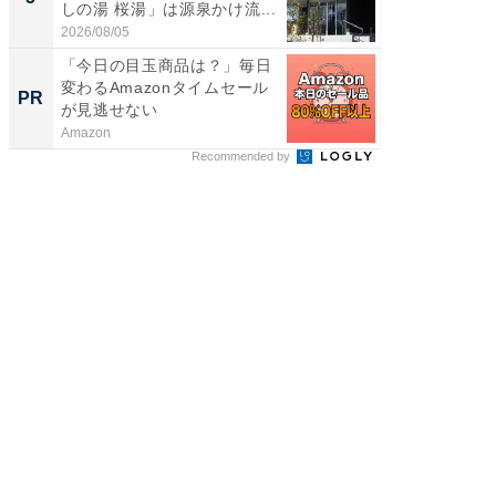
しの湯 桜湯」は源泉かけ流...
は和の
が...
2026/08/05
2026/08/0
「今日の目玉商品は？」毎日
団地で
変わるAmazonタイムセール
掘り出
PR
PR
が見逃せない
Amazon
UR都市機
Recommended by