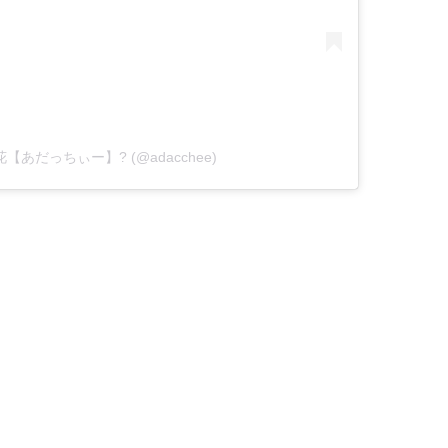
立梨花【あだっちぃー】? (@adacchee)