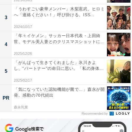
2023/03/03
「うわすごい豪華メンバー」木梨憲武、ヒロミ
へ「連絡ください！」呼び掛ける。ISS...
3
2024/10/17
「年々イケメン」サッカー日本代表・上田綺
世、モデル美人妻とのクリスマスショットに...
4
2025/12/26
「がんばって生きてくれました」氷川きよ
し、“パートナー”の命日に思い。「私の身体...
5
2025/02/17
「気になっていた認知機能が菌で…」森永が開
発。感動の70代続出
PR
森永乳業
Recommended by