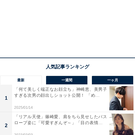
最新
一週間
一ヶ月
「何て美しく端正なお顔立ち」神崎恵、美男子
すぎる次男の顔出しショット公開！ 「め...
1
2025/01/14
「リアル天使」篠崎愛、肩をちら見せしたバス
ローブ姿に「可愛すぎんぞ～」「目の表情...
2