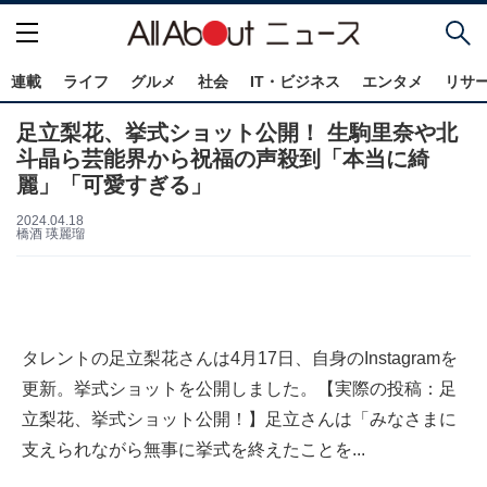
連載
ライフ
グルメ
社会
IT・ビジネス
エンタメ
リサ
足立梨花、挙式ショット公開！ 生駒里奈や北
斗晶ら芸能界から祝福の声殺到「本当に綺
麗」「可愛すぎる」
2024.04.18
橋酒 瑛麗瑠
タレントの足立梨花さんは4月17日、自身のInstagramを
更新。挙式ショットを公開しました。【実際の投稿：足
立梨花、挙式ショット公開！】足立さんは「みなさまに
支えられながら無事に挙式を終えたことを...