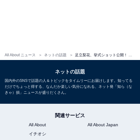
All About ニュース
ネットの話題
足立梨花、挙式ショット公開！ 生駒里奈や北斗晶ら芸能界から祝福の声殺到「本当に綺麗」「可愛すぎる」
ネットの話題
国内外のSNSで話題の人＆トピックをタイムリーにお届けします。知ってる
だけでちょっと得する、なんだか楽しい気分になれる、ネット発「知ら（な
きゃ）損」ニュースが盛りだくさん。
関連サービス
All About
All About Japan
イチオシ