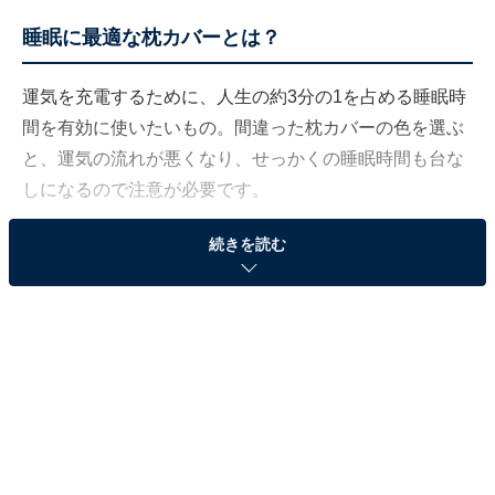
睡眠に最適な枕カバーとは？
運気を充電するために、人生の約3分の1を占める睡眠時
間を有効に使いたいもの。間違った枕カバーの色を選ぶ
と、運気の流れが悪くなり、せっかくの睡眠時間も台な
しになるので注意が必要です。
続きを読む
それでは、あなたが求める運気を高めるために最適な枕
カバーは何色でしょうか？ より最適な睡眠を取るため
に、色別に見ていきましょう。