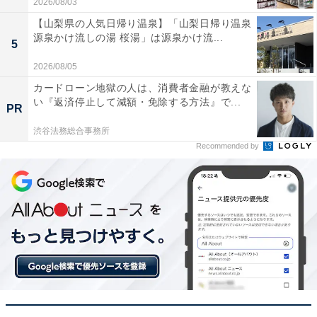
2026/08/03
黄色は「金」の気を持つ色であることから、金運・財運
【山梨県の人気日帰り温泉】「山梨日帰り温泉
をアップさせたい人は、黄色がおすすめです。光沢のあ
源泉かけ流しの湯 桜湯」は源泉かけ流...
5
るサテン素材を選ぶと、さらに金運アップ効果が高まり
2026/08/05
ますよ。
カードローン地獄の人は、消費者金融が教えな
い『返済停止して減額・免除する方法』で...
PR
■薄いピンク
渋谷法務総合事務所
女性ホルモンの分泌を活発にする力があるといわれてい
Recommended by
るピンクは、女子力アップや恋愛運を高めたい人におす
すめです。
風水でも、出会いや恋愛の運気を上げてくれるカラーと
いわれているので、新しい出会いや気になる人との距離
を縮めたい人はぜひピンクに。花柄にすると、より運気
アップを期待できます。
ただし、夫婦やカップルなど、男性と一緒に寝ている場