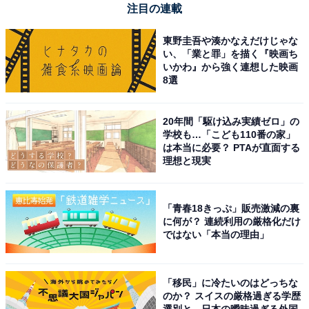
注目の連載
合のピンクは避けたほうがいいかもしれません。ピンク
は、「水」の気を持つ女性とは相性がいい色ですが、
東野圭吾や湊かなえだけじゃな
「火」の気を持つ男性とは相性が悪く、衰退させてしま
い、「業と罪」を描く『映画ち
いかわ』から強く連想した映画
う可能性もあるため注意しましょう。
8選
■水色
20年間「駆け込み実績ゼロ」の
水色は、心を落ち着けて集中力を高める効果があるとい
学校も…「こども110番の家」
は本当に必要？ PTAが直面する
われています。頭がスッキリし、冷静な判断ができるこ
理想と現実
とから、勉強運や仕事運を高めたい人は取り入れたいカ
ラーです。また、食欲を抑制する効果もあるため、ダイ
エットしている人にも最適です。
「青春18きっぷ」販売激減の裏
に何が？ 連続利用の厳格化だけ
ではない「本当の理由」
ただし、風水で「陰」の気を持つ女性は、ブルーやグレ
ーなどの寒色系のアイテムを寝室に取り入れると、
「移民」に冷たいのはどっちな
「陰」の気を多く取り込み過ぎてしまい、運気が下がっ
のか？ スイスの厳格過ぎる学歴
てしまうといわれているので、避けたほうがいいでしょ
選別と、日本の曖昧過ぎる外国