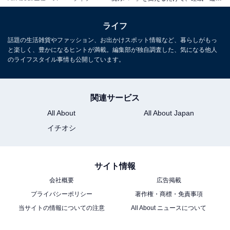
ライフ
こちらもおすすめ
話題の生活雑貨やファッション、お出かけスポット情報など、暮らしがもっ
お賽銭「10円」は縁起が悪い!? 「泣くようなご
と楽しく、豊かになるヒントが満載。編集部が独自調査した、気になる他人
縁にあう」「ろくなご縁がない」…他にもあ
のライフスタイル事情も公開しています。
る“NG金額”
関連サービス
All About
All About Japan
イチオシ
1
2
サイト情報
会社概要
広告掲載
プライバシーポリシー
著作権・商標・免責事項
当サイトの情報についての注意
All About ニュースについて