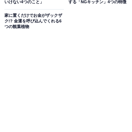
いけない4つのこと」
する「NGキッチン」4つの特徴
家に置くだけでお金がザックザ
ク!? 金運を呼び込んでくれる6
つの観葉植物
運気も睡眠の質も向上！ 枕カバーに良い色とは
■白系（オフホワイト、アイボリー）
風水では、白は「浄化の色」とされ、悪い気を浄化する
ことで睡眠の質を上げ、1日の疲れや体調をリセットし
てくれるといわれています。また、白には財運をアップ
させる効果もあるとされています。
しかし、純白は「気」を反射してしまう性質もあるた
め、就寝時に大切な深い安らぎではなく、刺激を与えて
しまう可能性も。白系を選ぶなら純白は避けて、ベージ
ュやオフホワイト、アイボリーなど少し色味のあるもの
にするといいでしょう。