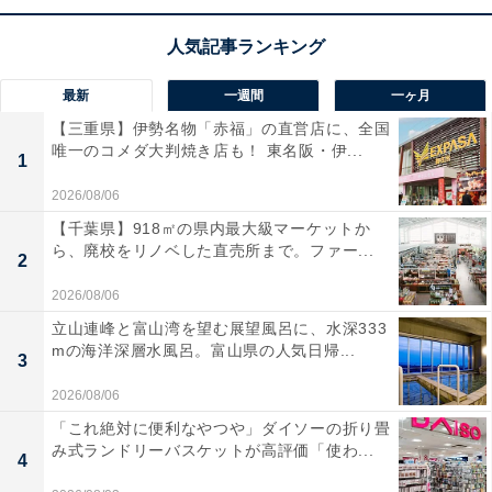
■アースカラー
アースカラーとは、木や土、草など、地球にある自然の
最新
一週間
一ヶ月
色をイメージさせる色のこと。
【三重県】伊勢名物「赤福」の直営店に、全国
唯一のコメダ大判焼き店も！ 東名阪・伊...
1
木や土を連想させるブラウン系には、心を落ち着かせ、
2026/08/06
リラックスさせてくれる効果があります。
【千葉県】918㎡の県内最大級マーケットか
ら、廃校をリノベした直売所まで。ファー...
2
また、森林や葉の色などのグリーン系は、興奮を抑えた
2026/08/06
り、血圧を下げる効果が期待できるほか、筋肉や骨、身
立山連峰と富山湾を望む展望風呂に、水深333
体の組織を作る力を促す色ともいわれています。疲れて
mの海洋深層水風呂。富山県の人気日帰...
いると感じる人や、リフレッシュしたい時はグリーン系
3
に替えてみるといいかもしれません。健康運や対人運ア
2026/08/06
ップにも効果的といわれています。
「これ絶対に便利なやつや」ダイソーの折り畳
み式ランドリーバスケットが高評価「使わ...
4
■黄色（パステルイエロー、クリーム色）