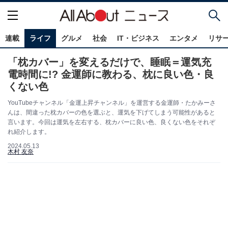
連載
ライフ
グルメ
社会
IT・ビジネス
エンタメ
リサ
「枕カバー」を変えるだけで、睡眠＝運気充
電時間に!? 金運師に教わる、枕に良い色・良
くない色
YouTubeチャンネル「金運上昇チャンネル」を運営する金運師・たかみーさ
んは、間違った枕カバーの色を選ぶと、運気を下げてしまう可能性があると
言います。今回は運気を左右する、枕カバーに良い色、良くない色をそれぞ
れ紹介します。
2024.05.13
木村 友奈