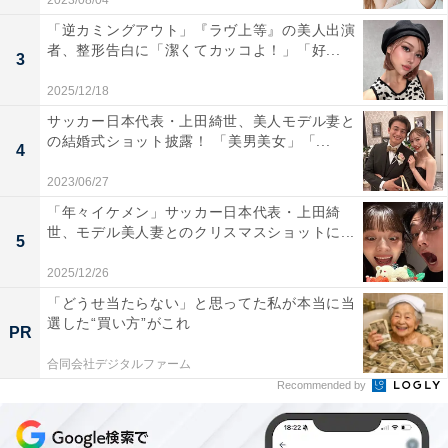
2023/08/04
「逆カミングアウト」『ラヴ上等』の美人出演
者、整形告白に「潔くてカッコよ！」「好...
3
2025/12/18
サッカー日本代表・上田綺世、美人モデル妻と
の結婚式ショット披露！ 「美男美女」「...
4
2023/06/27
「年々イケメン」サッカー日本代表・上田綺
世、モデル美人妻とのクリスマスショットに...
5
2025/12/26
「どうせ当たらない」と思ってた私が本当に当
選した“買い方”がこれ
PR
合同会社デジタルファーム
Recommended by