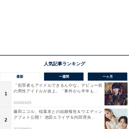
最新
一週間
一ヶ月
「犯罪者もアイドルできるんやな」デビュー前
の男性アイドルが炎上。「事件から半年も...
1
2026/03/25
藤田ニコル、稲葉友との結婚報告＆ウエディン
グフォト公開！ 池田エライザ＆内田理央...
2