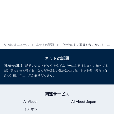
All About ニュース
ネットの話題
「ただのえぇ家族やないかい！」梅田賢三、妻・矢口真里＆息子のほのぼの家族ショット！ 「みんな可愛い」
ネットの話題
国内外のSNSで話題の人＆トピックをタイムリーにお届けします。知ってる
だけでちょっと得する、なんだか楽しい気分になれる、ネット発「知ら（な
きゃ）損」ニュースが盛りだくさん。
関連サービス
All About
All About Japan
イチオシ