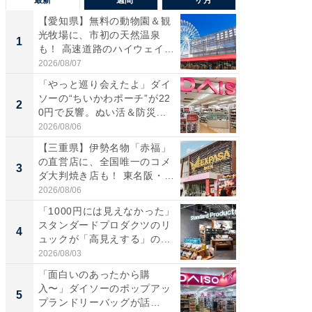
最新
一週間
一ヶ月
【愛知県】無料の動物園＆観
【兵庫
光牧場に、市初の天然温泉
ーメン
1
1
も！ 高速道路のハイウェイオ
再現した
ア...
道...
2026/08/07
2026/08/0
「やっと巡り会えたよ」ダイ
【三重
ソーの“ちいかわポーチ”が22
の直営
2
2
0円で反響。ぬい活＆防災...
ダ大判焼
伊...
2026/08/06
2026/08/0
【三重県】伊勢名物「赤福」
【千葉県
の直営店に、全国唯一のコメ
級マー
3
3
ダ大判焼き店も！ 東名阪・
ノベし
伊...
ー...
2026/08/06
2026/08/0
「1000円には見えなかった」
ステラ
スタンダードプロダクツのリ
詰め放題
4
4
ュックが「高見えする」の...
00円で「
2026/08/03
2026/08/0
「面白いのあったから購
立山連
入〜」ダイソーのポップアッ
風呂に、
5
5
プランドリーバッグが話
層水風