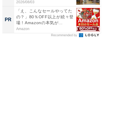
題。“さま...
帰...
2026/08/03
2026/08/0
「え、こんなセールやってた
FINCH
の？」80％OFF以上が続々登
クセッ
PR
PR
場！Amazonの本気が...
Amazon
FINCHI o
Recommended by