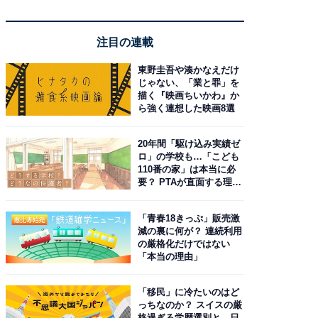
注目の連載
東野圭吾や湊かなえだけ
じゃない、「業と罪」を
描く『映画ちいかわ』か
ら強く連想した映画8選
20年間「駆け込み実績ゼ
ロ」の学校も…「こども
110番の家」は本当に必
要？ PTAが直面する理想
と現実
「青春18きっぷ」販売激
減の裏に何が？ 連続利用
の厳格化だけではない
「本当の理由」
「移民」に冷たいのはど
っちなのか？ スイスの厳
格過ぎる学歴選別と、日