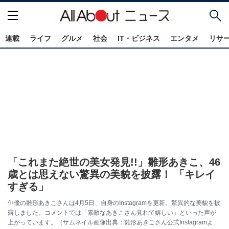
連載
ライフ
グルメ
社会
IT・ビジネス
エンタメ
リサ
「これまた絶世の美女発見!!」雛形あきこ、46
歳とは思えない驚異の美貌を披露！ 「キレイ
すぎる」
俳優の雛形あきこさんは4月5日、自身のInstagramを更新。驚異的な美貌を披
露しました。コメントでは「素敵なあきこさん見れて嬉しい」といった声が
上がっています。（サムネイル画像出典：雛形あきこさん公式Instagramよ