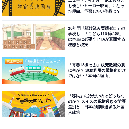
ニュー・デイ』が「史上もっと
も優しいヒーロー映画」になっ
た理由。予習したい作品は？
20年間「駆け込み実績ゼロ」の
学校も…「こども110番の家」
は本当に必要？ PTAが直面する
理想と現実
「青春18きっぷ」販売激減の裏
に何が？ 連続利用の厳格化だけ
ではない「本当の理由」
「移民」に冷たいのはどっちな
のか？ スイスの厳格過ぎる学歴
選別と、日本の曖昧過ぎる外国
人政策