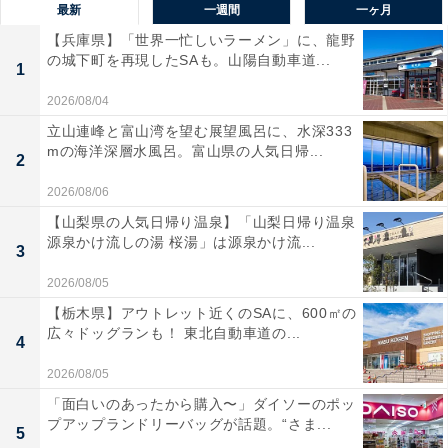
最新
一週間
一ヶ月
【兵庫県】「世界一忙しいラーメン」に、龍野
の城下町を再現したSAも。山陽自動車道...
1
2026/08/04
立山連峰と富山湾を望む展望風呂に、水深333
mの海洋深層水風呂。富山県の人気日帰...
2
2026/08/06
【山梨県の人気日帰り温泉】「山梨日帰り温泉
源泉かけ流しの湯 桜湯」は源泉かけ流...
3
2026/08/05
【栃木県】アウトレット近くのSAに、600㎡の
広々ドッグランも！ 東北自動車道の...
4
2026/08/05
「面白いのあったから購入〜」ダイソーのポッ
プアップランドリーバッグが話題。“さま...
5