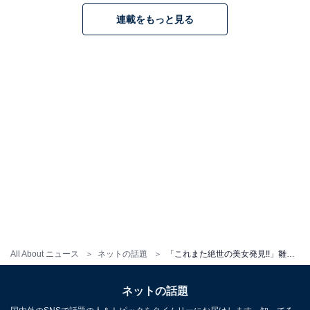
連載をもっと見る
All About ニュース
ネットの話題
「これまた絶世の美女発見!!」雛形あきこ、46歳とは思えない驚異の美貌を披露！ 「キレイすぎる」
ネットの話題