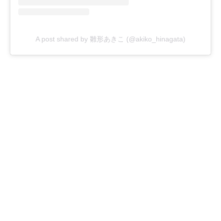
A post shared by 雛形あきこ (@akiko_hinagata)