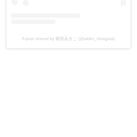
A post shared by 雛形あきこ (@akiko_hinagata)