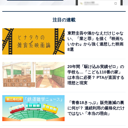
浜松「蔵前家」の店主がラー博で「六角家」の味
を復活
注目の連載
東野圭吾や湊かなえだけじゃな
い、「業と罪」を描く『映画ち
いかわ』から強く連想した映画
8選
20年間「駆け込み実績ゼロ」の
学校も…「こども110番の家」
は本当に必要？ PTAが直面する
理想と現実
「青春18きっぷ」販売激減の裏
に何が？ 連続利用の厳格化だけ
ではない「本当の理由」