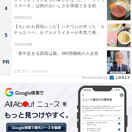
りました。そして2022年10月5日、逝去されました。
ステーキ」は肉のおいしさを堪能できる絶...
4
現在は、神藤隆さんの弟である神藤 誠さんが別経営で戸
2025/01/31
塚「六角家」を運営し、六角家の歴史を繋いでいます。
【ちいかわ再現レシピ】ハチワレが作った「カ
チョエペペ」をグルメライターが本気で再...
5
2024/03/08
「夜中起きる原因は脳」4時間睡眠の人必見
PR
ビタブリッドジャパン
Recommended by