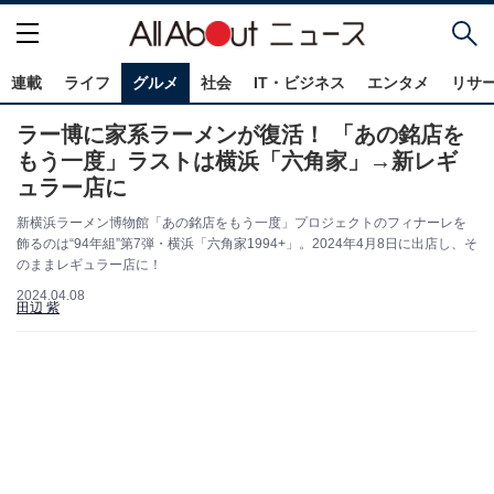
連載
ライフ
グルメ
社会
IT・ビジネス
エンタメ
リサ
ラー博に家系ラーメンが復活！ 「あの銘店を
もう一度」ラストは横浜「六角家」→新レギ
ュラー店に
新横浜ラーメン博物館「あの銘店をもう一度」プロジェクトのフィナーレを
飾るのは“94年組”第7弾・横浜「六角家1994+」。2024年4月8日に出店し、そ
のままレギュラー店に！
2024.04.08
田辺 紫