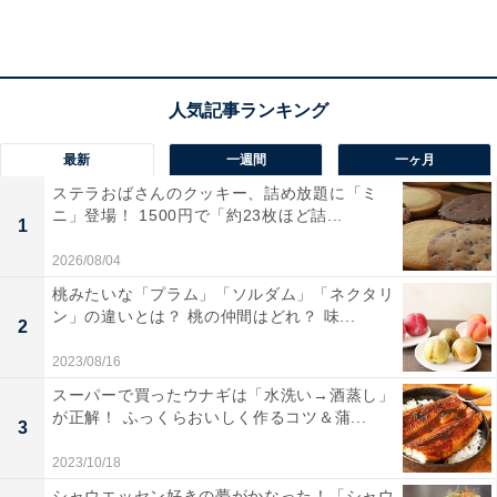
最新
一週間
一ヶ月
ステラおばさんのクッキー、詰め放題に「ミ
ニ」登場！ 1500円で「約23枚ほど詰...
1
2026/08/04
桃みたいな「プラム」「ソルダム」「ネクタリ
ン」の違いとは？ 桃の仲間はどれ？ 味...
2
2023/08/16
1994年当時の六角家ラー博店外観
スーパーで買ったウナギは「水洗い→酒蒸し」
その後は店舗を増やし、多い時には全国に10店舗ほど展
が正解！ ふっくらおいしく作るコツ＆蒲...
3
開していました。残念ながら神藤さんは体調を崩し、
2023/10/18
2017年10月末に本店は閉店。2020年に破産手続きをと
シャウエッセン好きの夢がかなった！「シャウ