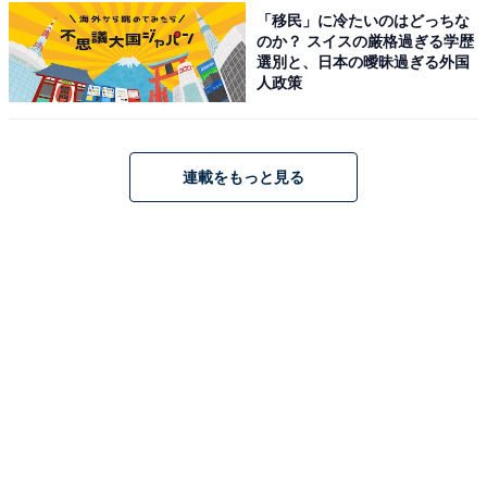
「移民」に冷たいのはどっちな
のか？ スイスの厳格過ぎる学歴
選別と、日本の曖昧過ぎる外国
人政策
六角家創業者・神藤 隆さん
連載をもっと見る
「あの銘店をもう一度」プロジェクトの企画が立ち上が
った2021年、新横浜ラーメン博物館の岩岡洋志館長は神
藤さんに「この企画で、もういちど六角家をラー博に復
活させましょう！」と相談します。しかし、神藤さんは
体調を崩していたこともあり、「いろいろと迷惑をかけ
たし、俺はできないが弟子がやる形でならば」というこ
とに。