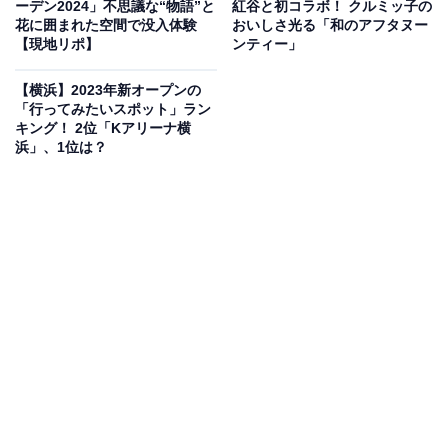
ーデン2024」不思議な“物語”と
紅谷と初コラボ！ クルミッ子の
花に囲まれた空間で没入体験
おいしさ光る「和のアフタヌー
【現地リポ】
ンティー」
【横浜】2023年新オープンの
「行ってみたいスポット」ラン
キング！ 2位「Kアリーナ横
浜」、1位は？
六角家本店外観（当時）
その後、1994年のラー博のオープニングメンバーとして
出店することに。2003年5月31日に新横浜ラーメン博物
館を卒業します。