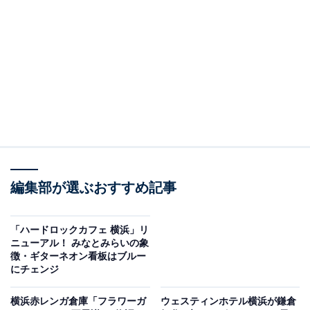
六角家らしさを追求したラーメン
「
六角家
」は、かつて「
吉村家
」「
本牧家
」と並び、
家
系（いえけい）御三家
の1つとして名をはせたラーメン
店。
創業者・神藤 隆（じんどう たかし）さんは、サラリーマ
ンや洋食店を経て、「自分の店を持つなら好きなラーメ
編集部が選ぶおすすめ記事
ン店を」という思いから、家系ラーメンのルーツである
吉村家に弟子入りします。吉村家の2号店である「本牧
家」で店長を務め、合計7年間修業した後、1988年、
「ハードロックカフェ 横浜」リ
ニューアル！ みなとみらいの象
「
六角家
」をオープン。近くに六角橋商店街があったこ
徴・ギターネオン看板はブルー
とから店名にしたそうです。
にチェンジ
横浜赤レンガ倉庫「フラワーガ
ウェスティンホテル横浜が鎌倉