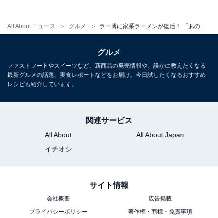
All About ニュース
グルメ
ラー博に家系ラーメンが復活！ 「あの銘店をもう一度」ラストは横浜「六角家」→新レギュラー店に
グルメ
ファストフードやスイーツなど、新商品の発売情報や、誰かに教えたくなる
最新グルメの話題、実食レポートなどをお届け。今日試したくなるおすすめ
レシピも紹介しています。
関連サービス
All About
All About Japan
イチオシ
蔵前家・袴田祐司さん
サイト情報
協議を重ねた結果、白羽の矢が立ったのが静岡県浜松市
会社概要
広告掲載
にある浜松「
蔵前家
」の袴田祐司（はかまだ ゆうじ）さ
プライバシーポリシー
著作権・商標・免責事項