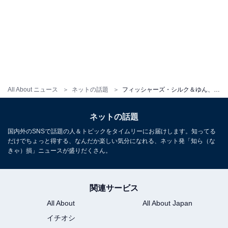
All About ニュース
ネットの話題
フィッシャーズ・シルク＆ゆん、第1子「コルク」誕生を報告。ンダホ、感極まり涙「鼻パパ！」
ネットの話題
国内外のSNSで話題の人＆トピックをタイムリーにお届けします。知ってる
だけでちょっと得する、なんだか楽しい気分になれる、ネット発「知ら（な
きゃ）損」ニュースが盛りだくさん。
関連サービス
All About
All About Japan
イチオシ