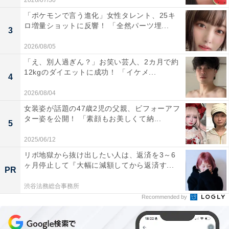
2026/07/30
「ポケモンで言う進化」女性タレント、25キ
ロ増量ショットに反響！ 「全然パーツ埋...
3
2026/08/05
「え、別人過ぎん？」お笑い芸人、2カ月で約
12kgのダイエットに成功！ 「イケメ...
4
2026/08/04
女装姿が話題の47歳2児の父親、ビフォーアフ
ター姿を公開！ 「素顔もお美しくて納...
5
2025/06/12
リボ地獄から抜け出したい人は、返済を3～6
ヶ月停止して『大幅に減額してから返済す...
PR
渋谷法務総合事務所
Recommended by