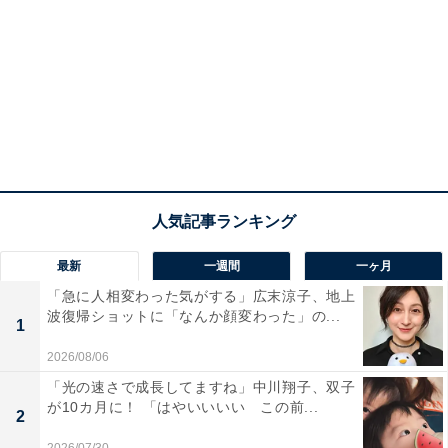
最新
一週間
一ヶ月
「急に人相変わった気がする」広末涼子、地上
波復帰ショットに「なんか顔変わった」の...
1
2026/08/06
「光の速さで成長してますね」中川翔子、双子
が10カ月に！ 「はやいいいい この前...
2