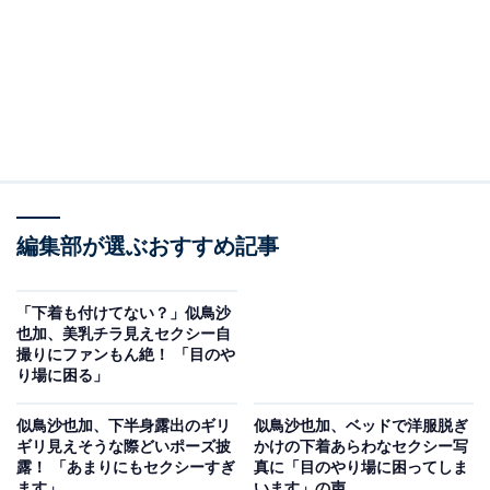
編集部が選ぶおすすめ記事
「下着も付けてない？」似鳥沙
也加、美乳チラ見えセクシー自
撮りにファンもん絶！ 「目のや
り場に困る」
似鳥沙也加、下半身露出のギリ
似鳥沙也加、ベッドで洋服脱ぎ
ギリ見えそうな際どいポーズ披
かけの下着あらわなセクシー写
露！ 「あまりにもセクシーすぎ
真に「目のやり場に困ってしま
ます」
います」の声