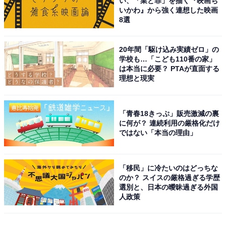
い、「業と罪」を描く『映画ち
いかわ』から強く連想した映画
8選
20年間「駆け込み実績ゼロ」の
学校も…「こども110番の家」
は本当に必要？ PTAが直面する
理想と現実
「青春18きっぷ」販売激減の裏
に何が？ 連続利用の厳格化だけ
ではない「本当の理由」
「移民」に冷たいのはどっちな
のか？ スイスの厳格過ぎる学歴
選別と、日本の曖昧過ぎる外国
人政策