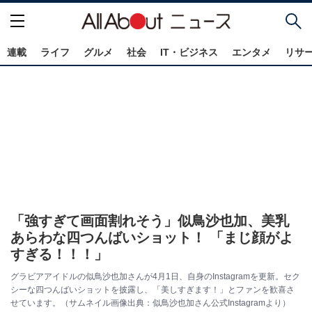
連載
ライフ
グルメ
社会
IT・ビジネス
エンタメ
リサ
「強すぎて画面割れそう」似鳥沙也加、美乳
あらわな四つんばいショット！ 「まじ顔がよ
すぎる！！！」
グラビアアイドルの似鳥沙也加さんが4月1日、自身のInstagramを更新。セク
シーな四つんばいショットを披露し、「美しすぎます！」とファンを歓喜さ
せています。（サムネイル画像出典：似鳥沙也加さん公式Instagramより）