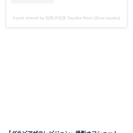
A post shared by 似鳥沙也加 Sayaka Nitori (@uw.sayaka)