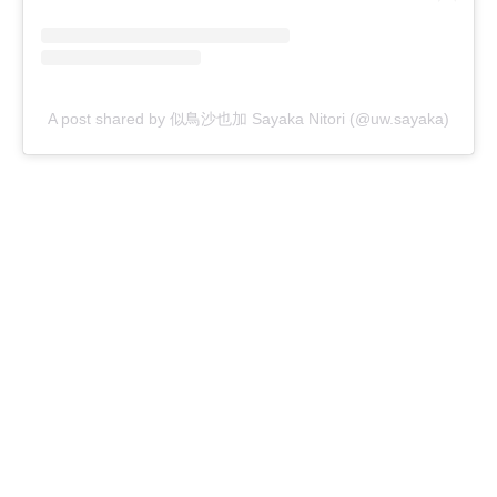
A post shared by 似鳥沙也加 Sayaka Nitori (@uw.sayaka)