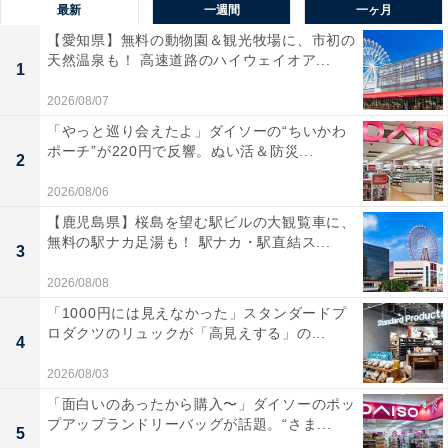
最新
一週間
一ヶ月
【愛知県】無料の動物園＆観光牧場に、市初の
天然温泉も！ 高速道路のハイウェイオア...
1
2026/08/07
「やっと巡り会えたよ」ダイソーの“ちいかわ
ポーチ”が220円で反響。ぬい活＆防災...
2
2026/08/06
【鹿児島県】桜島を望む駅ビルの大観覧車に、
無料の駅ナカ足湯も！ 駅ナカ・駅直結ス...
3
2026/08/08
「1000円には見えなかった」スタンダードプ
ロダクツのリュックが「高見えする」の...
4
2026/08/03
「面白いのあったから購入〜」ダイソーのポッ
プアップランドリーバッグが話題。“さま...
5