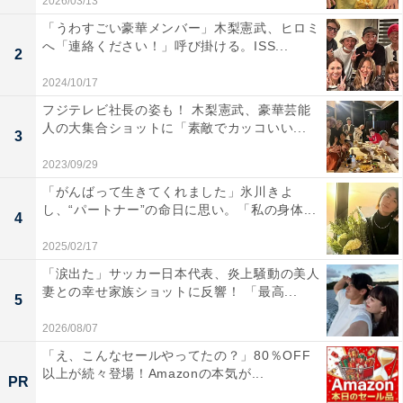
2026/03/13
「うわすごい豪華メンバー」木梨憲武、ヒロミ
へ「連絡ください！」呼び掛ける。ISS...
2
2024/10/17
フジテレビ社長の姿も！ 木梨憲武、豪華芸能
人の大集合ショットに「素敵でカッコいい...
3
2023/09/29
「がんばって生きてくれました」氷川きよ
し、“パートナー”の命日に思い。「私の身体...
4
2025/02/17
「涙出た」サッカー日本代表、炎上騒動の美人
妻との幸せ家族ショットに反響！ 「最高...
5
2026/08/07
「え、こんなセールやってたの？」80％OFF
以上が続々登場！Amazonの本気が...
PR