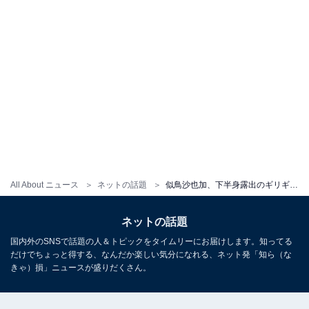
All About ニュース
ネットの話題
似鳥沙也加、下半身露出のギリギリ見えそうな際どいポーズ披露！ 「あまりにもセクシーすぎます」
ネットの話題
国内外のSNSで話題の人＆トピックをタイムリーにお届けします。知ってる
だけでちょっと得する、なんだか楽しい気分になれる、ネット発「知ら（な
きゃ）損」ニュースが盛りだくさん。