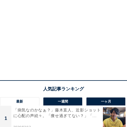
最新
一週間
一ヶ月
「病気なのかなぁ？」藤木直人、近影ショット
に心配の声続々。「痩せ過ぎてない？」「...
1