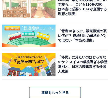
学校も…「こども110番の家」
は本当に必要？ PTAが直面する
理想と現実
「青春18きっぷ」販売激減の裏
に何が？ 連続利用の厳格化だけ
ではない「本当の理由」
「移民」に冷たいのはどっちな
のか？ スイスの厳格過ぎる学歴
選別と、日本の曖昧過ぎる外国
人政策
連載をもっと見る