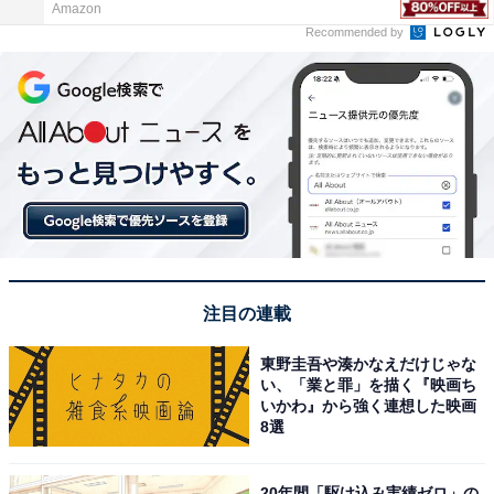
Amazon
Recommended by
注目の連載
東野圭吾や湊かなえだけじゃな
い、「業と罪」を描く『映画ち
いかわ』から強く連想した映画
8選
20年間「駆け込み実績ゼロ」の