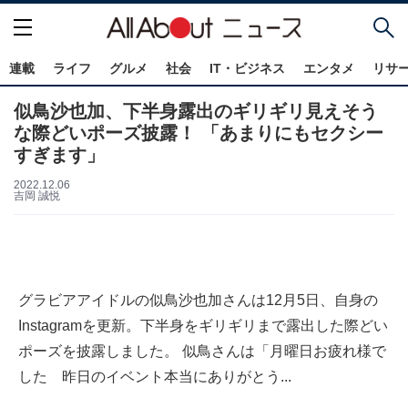
連載
ライフ
グルメ
社会
IT・ビジネス
エンタメ
リサ
似鳥沙也加、下半身露出のギリギリ見えそう
な際どいポーズ披露！ 「あまりにもセクシー
すぎます」
2022.12.06
吉岡 誠悦
グラビアアイドルの似鳥沙也加さんは12月5日、自身の
Instagramを更新。下半身をギリギリまで露出した際どい
ポーズを披露しました。 似鳥さんは「月曜日お疲れ様で
した 昨日のイベント本当にありがとう...