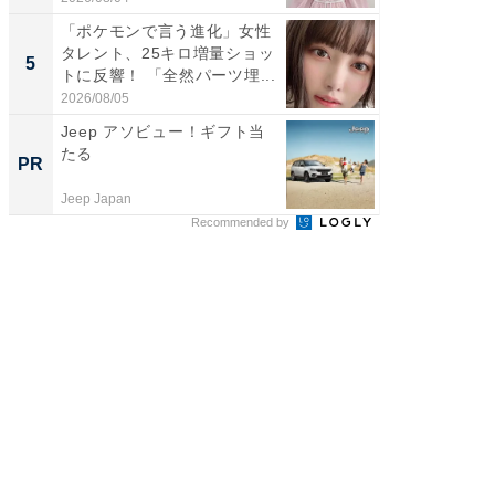
「ポケモンで言う進化」女性
「2人と
タレント、25キロ増量ショッ
團十郎
5
5
トに反響！ 「全然パーツ埋...
「後ろ
「...
2026/08/05
2026/08/0
Jeep アソビュー！ギフト当
上質な眠
たる
座で体感
PR
PR
Jeep Japan
ReFa GIN
Recommended by