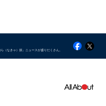
知ら（なきゃ）損」ニュースが盛りだくさん。