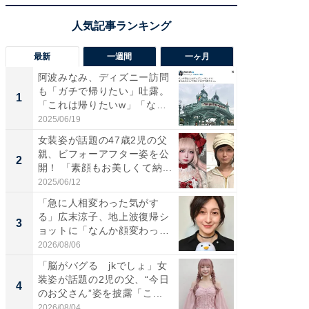
最新
一週間
一ヶ月
阿波みなみ、ディズニー訪問
「さす
も「ガチで帰りたい」吐露。
は」高
1
1
「これは帰りたいw」「なん
災地を
ち...
「カ...
2025/06/19
2026/08/0
女装姿が話題の47歳2児の父
「女の
親、ビフォーアフター姿を公
介、バ
2
2
開！ 「素顔もお美しくて納...
らのプレ
愛...
2025/06/12
2026/08/0
「急に人相変わった気がす
「好感
る」広末涼子、地上波復帰シ
や、“マ
3
3
ョットに「なんか顔変わっ
画変更
た」の...
財...
2026/08/06
2026/07/3
「脳がバグる jkでしょ」女
「脚が
装姿が話題の2児の父、“今日
横川尚
4
4
のお父さん”姿を披露「こ...
ムキな姿
刃...
2026/08/04
2026/08/0