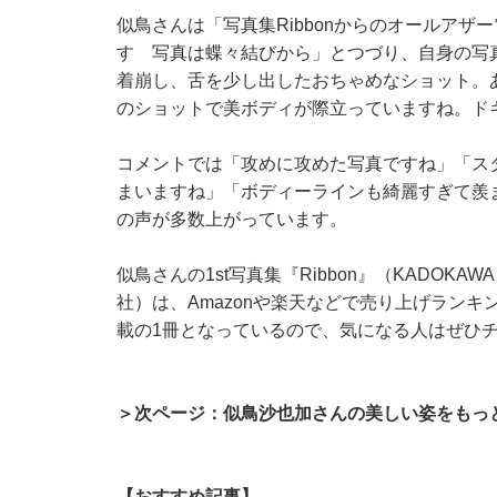
似鳥さんは「写真集Ribbonからのオールア
す 写真は蝶々結びから」とつづり、自身の写
着崩し、舌を少し出したおちゃめなショット。
のショットで美ボディが際立っていますね。ド
コメントでは「攻めに攻めた写真ですね」「ス
まいますね」「ボディーラインも綺麗すぎて羨
の声が多数上がっています。
似鳥さんの1st写真集『Ribbon』（KADO
社）は、Amazonや楽天などで売り上げラン
載の1冊となっているので、気になる人はぜひ
＞次ページ：似鳥沙也加さんの美しい姿をもっ
【おすすめ記事】