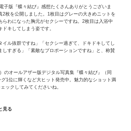
ザー電子版『蝶々結び』感想たくさんありがとうございま
真2枚を公開しました。1枚目はグレーの大きめニットを
あらわになった胸元がセクシーですね。2枚目は入浴中
キドキしてしまう姿です。
タイル抜群ですね」「セクシー過ぎて、ドキドキしてし
ましすぎる」「素敵なプロポーションですね」と、称賛
KAWA）のオールアザー版デジタル写真集『蝶々結び』（同
キング1位に輝くなど大ヒット発売中。魅力的なショット満
チェックしてみてくださいね。
と見る