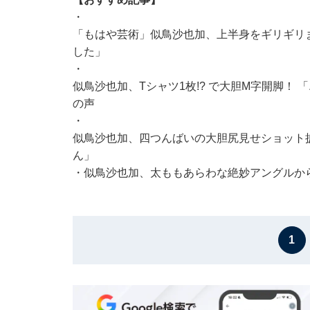
・
「もはや芸術」似鳥沙也加、上半身をギリギリ
した」
・
似鳥沙也加、Tシャツ1枚!? で大胆M字開脚！
の声
・
似鳥沙也加、四つんばいの大胆尻見せショット
ん」
・
似鳥沙也加、太ももあらわな絶妙アングルか
1