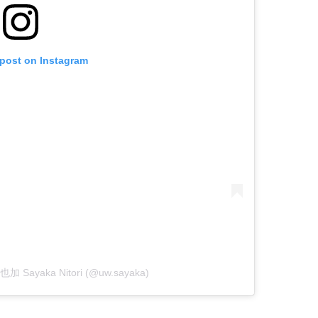
 post on Instagram
也加 Sayaka Nitori (@uw.sayaka)