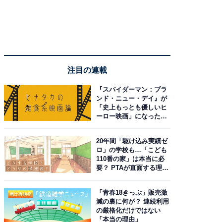
注目の連載
『スパイダーマン：ブラ
ンド・ニュー・デイ』が
「史上もっとも優しいヒ
ーロー映画」になった理
由。予習したい作品は？
20年間「駆け込み実績ゼ
ロ」の学校も…「こども
110番の家」は本当に必
要？ PTAが直面する理想
と現実
「青春18きっぷ」販売激
減の裏に何が？ 連続利用
の厳格化だけではない
「本当の理由」