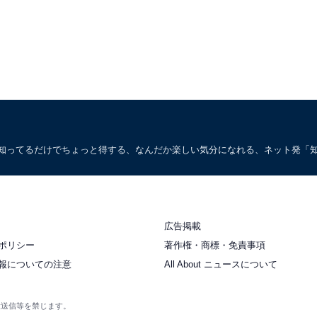
。知ってるだけでちょっと得する、なんだか楽しい気分になれる、ネット発「
広告掲載
ポリシー
著作権・商標・免責事項
報についての注意
All About ニュースについて
衆送信等を禁じます。