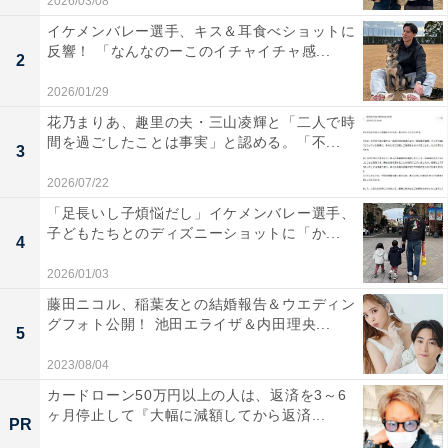
2026/03/08
イケメンバレー選手、キス＆耳食べショットに
反響！ 「なんなのーこのイチャイチャ感...
2
2026/01/29
花乃まりあ、趣里の夫・三山凌輝と「二人で時
間を過ごしたことは事実」と認める。「不...
3
2026/07/22
「足長いし子煩悩だし」イケメンバレー選手、
子どもたちとのディズニーショットに「か...
4
2026/01/03
藤田ニコル、稲葉友との結婚報告＆ウエディン
グフォト公開！ 池田エライザ＆内田理央...
5
2023/08/04
カードローン50万円以上の人は、返済を3～6
ヶ月停止して『大幅に減額してから返済...
PR