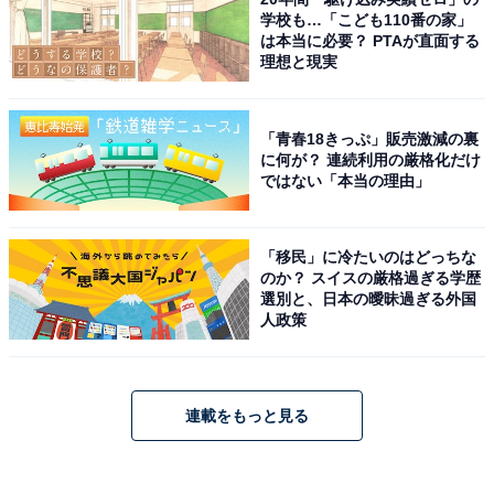
学校も…「こども110番の家」
は本当に必要？ PTAが直面する
理想と現実
「青春18きっぷ」販売激減の裏
に何が？ 連続利用の厳格化だけ
ではない「本当の理由」
「移民」に冷たいのはどっちな
のか？ スイスの厳格過ぎる学歴
選別と、日本の曖昧過ぎる外国
人政策
連載をもっと見る