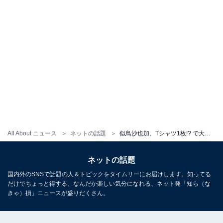
All About ニュース
ネットの話題
似鳥沙也加、Tシャツ1枚!? で大胆M字開脚！ 「エロいアングルですね」「美脚アングルめっちゃ綺麗」の声
ネットの話題
国内外のSNSで話題の人＆トピックをタイムリーにお届けします。知ってる
だけでちょっと得する、なんだか楽しい気分になれる、ネット発「知ら（な
きゃ）損」ニュースが盛りだくさん。