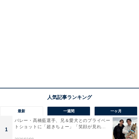
最新
一週間
一ヶ月
バレー・髙橋藍選手、兄＆愛犬とのプライベー
トショットに「超きちょー」「笑顔が見れ...
1