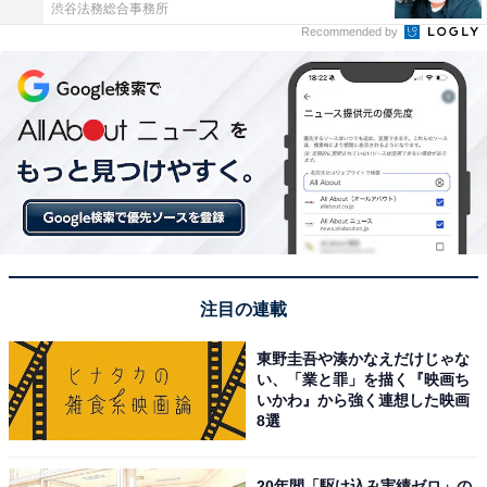
渋谷法務総合事務所
Recommended by
注目の連載
東野圭吾や湊かなえだけじゃな
い、「業と罪」を描く『映画ち
いかわ』から強く連想した映画
8選
20年間「駆け込み実績ゼロ」の