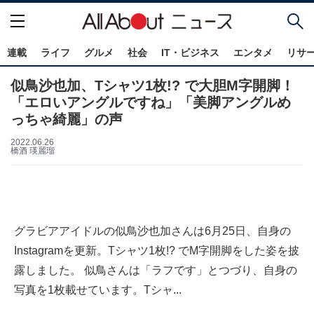
連載
ライフ
グルメ
社会
IT・ビジネス
エンタメ
リサ
似鳥沙也加、Tシャツ1枚!? で大胆M字開脚！
「エロいアングルですね」「美脚アングルめ
っちゃ綺麗」の声
2022.06.26
橋酒 瑛麗瑠
グラビアアイドルの似鳥沙也加さんは6月25日、自身の
Instagramを更新。Tシャツ1枚!? でM字開脚をした姿を披
露しました。 似鳥さんは「ラフです」とつづり、自身の
写真を1枚載せています。Tシャ...