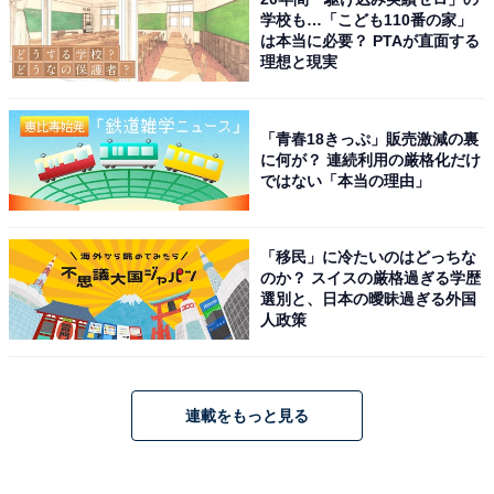
学校も…「こども110番の家」
は本当に必要？ PTAが直面する
理想と現実
「青春18きっぷ」販売激減の裏
に何が？ 連続利用の厳格化だけ
ではない「本当の理由」
「移民」に冷たいのはどっちな
のか？ スイスの厳格過ぎる学歴
選別と、日本の曖昧過ぎる外国
人政策
連載をもっと見る