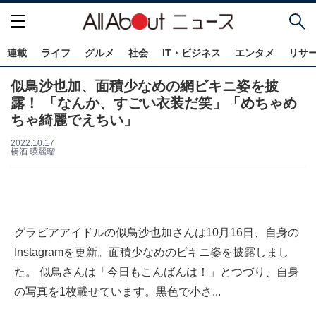
連載
ライフ
グルメ
社会
IT・ビジネス
エンタメ
リサ
似鳥沙也加、面積少なめの網ビキニ姿を披
露！ 「なんか、すごい衣装だ笑」「めちゃめ
ちゃ綺麗でえちい」
2022.10.17
橋酒 瑛麗瑠
グラビアアイドルの似鳥沙也加さんは10月16日、自身の
Instagramを更新。面積少なめのビキニ姿を披露しまし
た。 似鳥さんは「今日もこんばんは！」とつづり、自身
の写真を1枚載せています。黒色で小さ...