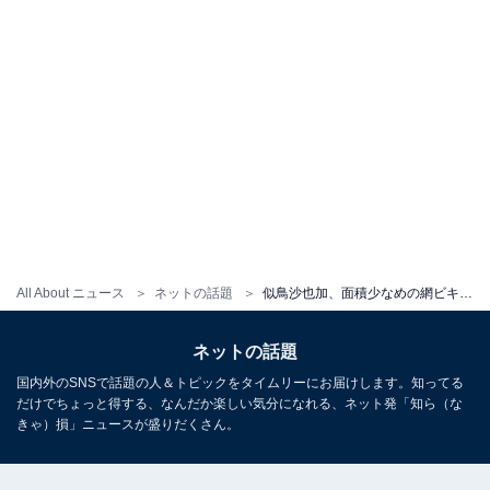
All About ニュース
ネットの話題
似鳥沙也加、面積少なめの網ビキニ姿を披露！ 「なんか、すごい衣装だ笑」「めちゃめちゃ綺麗でえちい」
ネットの話題
国内外のSNSで話題の人＆トピックをタイムリーにお届けします。知ってる
だけでちょっと得する、なんだか楽しい気分になれる、ネット発「知ら（な
きゃ）損」ニュースが盛りだくさん。