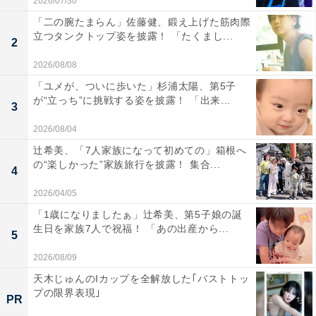
2026/07/30
「二の腕たまらん」佐藤健、鍛え上げた筋肉際
立つタンクトップ姿を披露！ 「たくまし...
2
2026/08/08
「ユメが、ついに歩いた」杉浦太陽、第5子
が“立っち”に挑戦する姿を披露！ 「出来...
3
2026/08/04
辻希美、「7人家族になって初めての」箱根へ
の“楽しかった”家族旅行を披露！ 集合...
4
2026/04/05
「1歳になりましたぁ」辻希美、第5子娘の誕
生日を家族7人で祝福！ 「あの出産から...
5
2026/08/09
天木じゅんのIカップを全解放した｢バストトッ
プの限界表現｣
PR