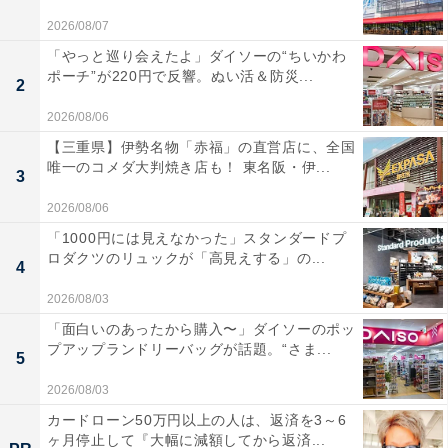
2026/08/07
「やっと巡り会えたよ」ダイソーの“ちいかわ
ポーチ”が220円で反響。ぬい活＆防災...
2
2026/08/06
【三重県】伊勢名物「赤福」の直営店に、全国
唯一のコメダ大判焼き店も！ 東名阪・伊...
3
2026/08/06
「1000円には見えなかった」スタンダードプ
ロダクツのリュックが「高見えする」の...
4
2026/08/03
「面白いのあったから購入〜」ダイソーのポッ
プアップランドリーバッグが話題。“さま...
5
2026/08/03
カードローン50万円以上の人は、返済を3～6
ヶ月停止して『大幅に減額してから返済...