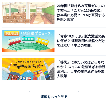
20年間「駆け込み実績ゼロ」の
学校も…「こども110番の家」
は本当に必要？ PTAが直面する
理想と現実
「青春18きっぷ」販売激減の裏
に何が？ 連続利用の厳格化だけ
ではない「本当の理由」
「移民」に冷たいのはどっちな
のか？ スイスの厳格過ぎる学歴
選別と、日本の曖昧過ぎる外国
人政策
連載をもっと見る