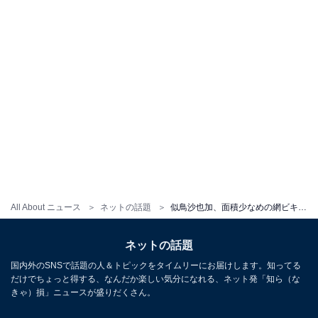
All About ニュース
ネットの話題
似鳥沙也加、面積少なめの網ビキニ姿を披露！ 「なんか、すごい衣装だ笑」「めちゃめちゃ綺麗でえちい」
ネットの話題
国内外のSNSで話題の人＆トピックをタイムリーにお届けします。知ってる
だけでちょっと得する、なんだか楽しい気分になれる、ネット発「知ら（な
きゃ）損」ニュースが盛りだくさん。