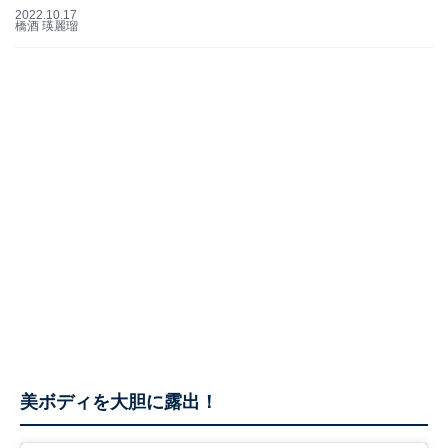
2022.10.17
橋酒 瑛麗瑠
美ボディを大胆に露出！