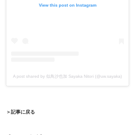
View this post on Instagram
A post shared by 似鳥沙也加 Sayaka Nitori (@uw.sayaka)
＞記事に戻る