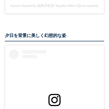
A post shared by 似鳥沙也加 Sayaka Nitori (@uw.sayaka)
夕日を背景に美しく幻想的な姿