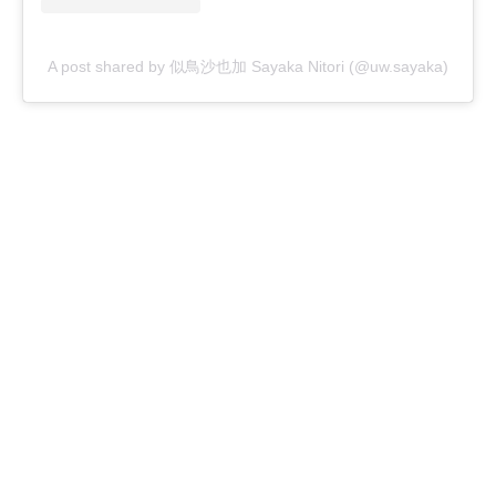
A post shared by 似鳥沙也加 Sayaka Nitori (@uw.sayaka)