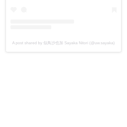
A post shared by 似鳥沙也加 Sayaka Nitori (@uw.sayaka)