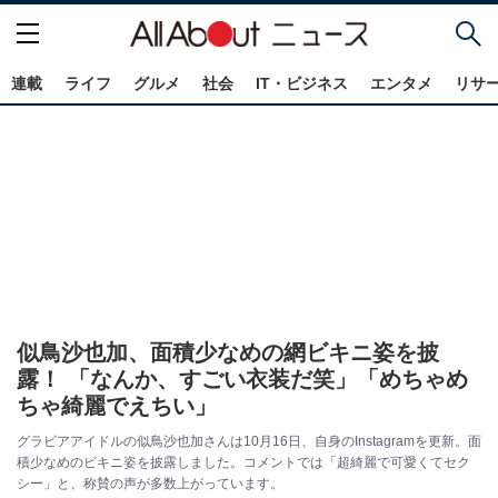
連載
ライフ
グルメ
社会
IT・ビジネス
エンタメ
リサ
似鳥沙也加、面積少なめの網ビキニ姿を披
露！ 「なんか、すごい衣装だ笑」「めちゃめ
ちゃ綺麗でえちい」
グラビアアイドルの似鳥沙也加さんは10月16日、自身のInstagramを更新。面
積少なめのビキニ姿を披露しました。コメントでは「超綺麗で可愛くてセク
シー」と、称賛の声が多数上がっています。