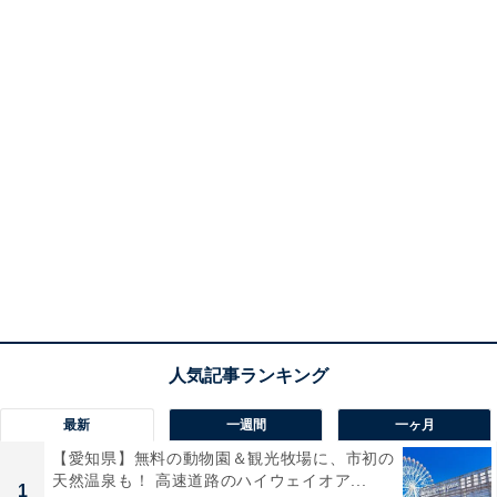
最新
一週間
一ヶ月
【愛知県】無料の動物園＆観光牧場に、市初の
天然温泉も！ 高速道路のハイウェイオア...
1