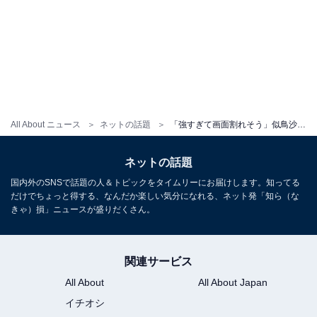
All About ニュース
ネットの話題
「強すぎて画面割れそう」似鳥沙也加、美乳あらわな四つんばいショット！ 「まじ顔がよすぎる！！！」
ネットの話題
国内外のSNSで話題の人＆トピックをタイムリーにお届けします。知ってる
だけでちょっと得する、なんだか楽しい気分になれる、ネット発「知ら（な
きゃ）損」ニュースが盛りだくさん。
関連サービス
All About
All About Japan
イチオシ