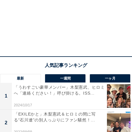
最新
一週間
一ヶ月
「うわすごい豪華メンバー」木梨憲武、ヒロミ
へ「連絡ください！」呼び掛ける。ISS...
1
2024/10/17
「EXILEかと」木梨憲武＆ヒロミの間に写
る“石川遼”の別人っぷりにファン騒然！...
2