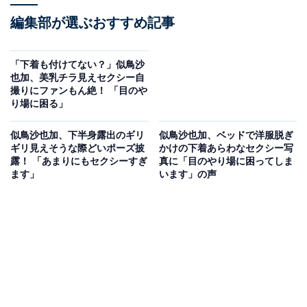
編集部が選ぶおすすめ記事
「下着も付けてない？」似鳥沙
也加、美乳チラ見えセクシー自
撮りにファンもん絶！ 「目のや
り場に困る」
似鳥沙也加、下半身露出のギリ
似鳥沙也加、ベッドで洋服脱ぎ
ギリ見えそうな際どいポーズ披
かけの下着あらわなセクシー写
露！ 「あまりにもセクシーすぎ
真に「目のやり場に困ってしま
ます」
います」の声