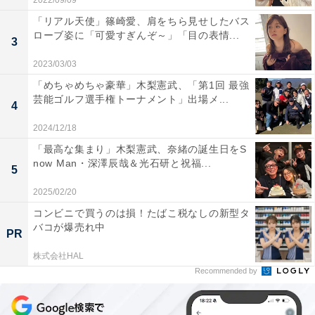
2022/09/09
「リアル天使」篠崎愛、肩をちら見せしたバス
ローブ姿に「可愛すぎんぞ～」「目の表情...
3
2023/03/03
「めちゃめちゃ豪華」木梨憲武、「第1回 最強
芸能ゴルフ選手権トーナメント」出場メ...
4
2024/12/18
「最高な集まり」木梨憲武、奈緒の誕生日をS
now Man・深澤辰哉＆光石研と祝福...
5
2025/02/20
コンビニで買うのは損！たばこ税なしの新型タ
バコが爆売れ中
PR
株式会社HAL
Recommended by