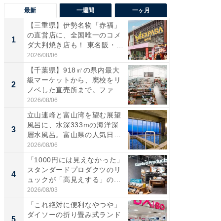
最新
一週間
一ヶ月
【三重県】伊勢名物「赤福」
【兵庫
の直営店に、全国唯一のコメ
ーメン
1
1
ダ大判焼き店も！ 東名阪・
再現した
伊...
道...
2026/08/06
2026/08/0
【千葉県】918㎡の県内最大
【三重
級マーケットから、廃校をリ
の直営
2
2
ノベした直売所まで。ファ
ダ大判焼
ー...
伊...
2026/08/06
2026/08/0
立山連峰と富山湾を望む展望
【千葉県
風呂に、水深333mの海洋深
級マー
3
3
層水風呂。富山県の人気日
ノベし
帰...
ー...
2026/08/06
2026/08/0
「1000円には見えなかった」
ステラ
スタンダードプロダクツのリ
詰め放題
4
4
ュックが「高見えする」の...
00円で「
2026/08/03
2026/08/0
「これ絶対に便利なやつや」
立山連
ダイソーの折り畳み式ランド
風呂に、
5
5