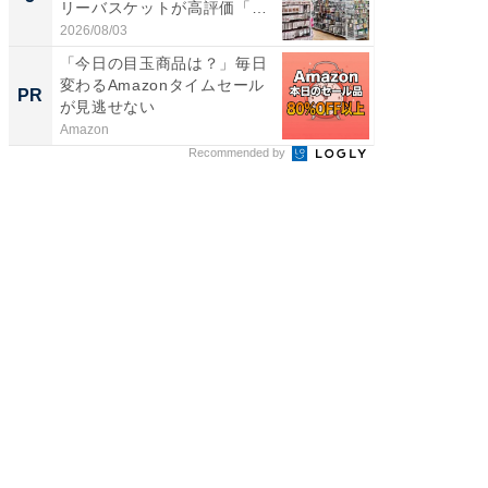
リーバスケットが高評価「使
層水風
わ...
帰...
2026/08/03
2026/08/0
「今日の目玉商品は？」毎日
すべて
変わるAmazonタイムセール
るその
PR
PR
が見逃せない
Amazon
COCO VIL
Recommended by