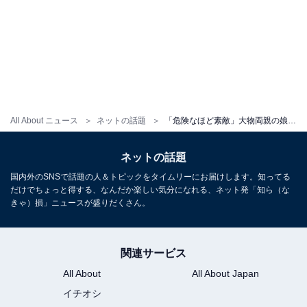
All About ニュース
ネットの話題
「危険なほど素敵」大物両親の娘・石橋静河、レアなランジェリー姿を披露！ 「スタイル良すぎ」
ネットの話題
国内外のSNSで話題の人＆トピックをタイムリーにお届けします。知ってる
だけでちょっと得する、なんだか楽しい気分になれる、ネット発「知ら（な
きゃ）損」ニュースが盛りだくさん。
関連サービス
All About
All About Japan
イチオシ