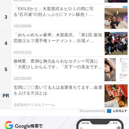
2023/03/03
「EXILEかと」木梨憲武＆ヒロミの間に写
る“石川遼”の別人っぷりにファン騒然！...
3
2022/09/09
「めちゃめちゃ豪華」木梨憲武、「第1回 最強
芸能ゴルフ選手権トーナメント」出場メ...
4
2024/12/18
篠崎愛、豊満な胸元あらわなセクシー写真に
「大変けしからんです」「天下一の美女です...
5
2022/01/05
玄関に〇〇置いてる人は金運落ちてます…金運
を上げる方法とは
PR
合同会社デジタルファーム
Recommended by