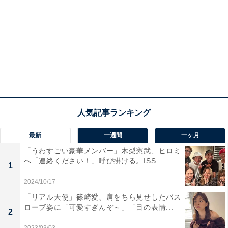
最新
一週間
一ヶ月
「うわすごい豪華メンバー」木梨憲武、ヒロミ
へ「連絡ください！」呼び掛ける。ISS...
1
2024/10/17
「リアル天使」篠崎愛、肩をちら見せしたバス
ローブ姿に「可愛すぎんぞ～」「目の表情...
2