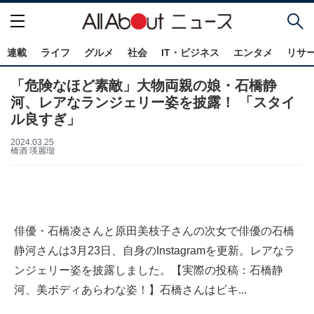
連載
ライフ
グルメ
社会
IT・ビジネス
エンタメ
リサ
「危険なほど素敵」大物両親の娘・石橋静
河、レアなランジェリー姿を披露！ 「スタイ
ル良すぎ」
2024.03.25
橋酒 瑛麗瑠
俳優・石橋凌さんと原田美枝子さんの次女で俳優の石橋
静河さんは3月23日、自身のInstagramを更新。レアなラ
ンジェリー姿を披露しました。【実際の投稿：石橋静
河、美ボディあらわな姿！】石橋さんはビキ...