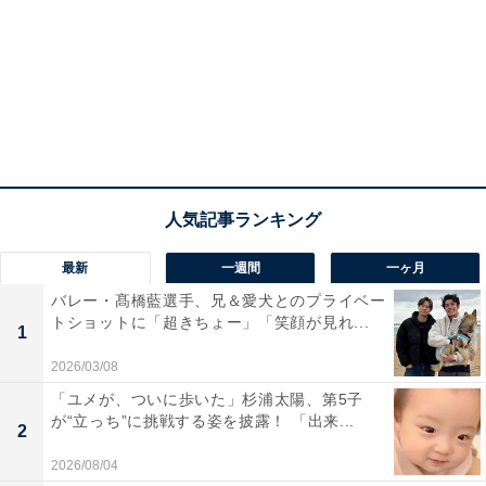
最新
一週間
一ヶ月
バレー・髙橋藍選手、兄＆愛犬とのプライベー
トショットに「超きちょー」「笑顔が見れ...
1
2026/03/08
「ユメが、ついに歩いた」杉浦太陽、第5子
が“立っち”に挑戦する姿を披露！ 「出来...
2
2026/08/04