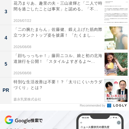
花乃まりあ、趣里の夫・三山凌輝と「二人で時
間を過ごしたことは事実」と認める。「不...
3
2026/07/22
「二の腕たまらん」佐藤健、鍛え上げた筋肉際
立つタンクトップ姿を披露！ 「たくまし...
4
2026/08/08
「顔ちっっちゃ！」藤田ニコル、娘と初の北海
道旅行を公開！ 「スタイルよすぎるよ〜...
5
2026/08/08
特別な生活改善は不要！？「太りにくいカラダ
づくり」とは？
PR
森永乳業株式会社
Recommended by