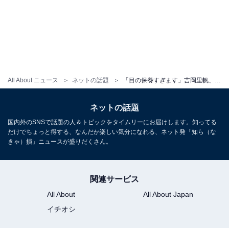
All About ニュース
ネットの話題
「目の保養すぎます」吉岡里帆、太ももチラ見えの超ミニ丈モデルショットに反響！ 「色っぽい」
ネットの話題
国内外のSNSで話題の人＆トピックをタイムリーにお届けします。知ってる
だけでちょっと得する、なんだか楽しい気分になれる、ネット発「知ら（な
きゃ）損」ニュースが盛りだくさん。
関連サービス
All About
All About Japan
イチオシ