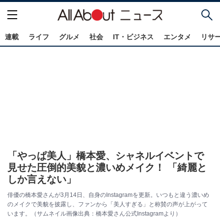
連載
ライフ
グルメ
社会
IT・ビジネス
エンタメ
リサ
「やっぱ美人」橋本愛、シャネルイベントで
見せた圧倒的美貌と濃いめメイク！ 「綺麗と
しか言えない」
俳優の橋本愛さんが3月14日、自身のInstagramを更新。いつもと違う濃いめ
のメイクで美貌を披露し、ファンから「美人すぎる」と称賛の声が上がって
います。（サムネイル画像出典：橋本愛さん公式Instagramより）