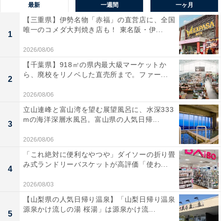
最新
一週間
一ヶ月
【三重県】伊勢名物「赤福」の直営店に、全国
唯一のコメダ大判焼き店も！ 東名阪・伊...
1
2026/08/06
【千葉県】918㎡の県内最大級マーケットか
ら、廃校をリノベした直売所まで。ファー...
2
2026/08/06
立山連峰と富山湾を望む展望風呂に、水深333
mの海洋深層水風呂。富山県の人気日帰...
3
2026/08/06
「これ絶対に便利なやつや」ダイソーの折り畳
み式ランドリーバスケットが高評価「使わ...
4
2026/08/03
【山梨県の人気日帰り温泉】「山梨日帰り温泉
源泉かけ流しの湯 桜湯」は源泉かけ流...
5