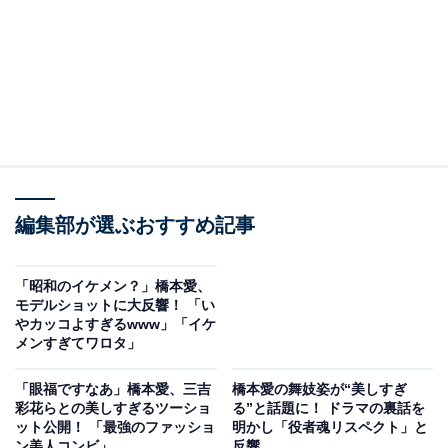
編集部が選ぶおすすめ記事
「昭和のイケメン？」橋本愛、
モデルショットに大反響！ 「い
やカッコよすぎるwww」「イケ
メンすぎてワロタ」
「眼福ですなあ」橋本愛、三吉
橋本愛の舞妓姿が“美しすぎ
彩花らとの美しすぎるツーショ
る”と話題に！ ドラマの裏話を
ット公開！ 「最強のファッショ
明かし「役者魂リスペクト」と
ン美人コンビ」
反響