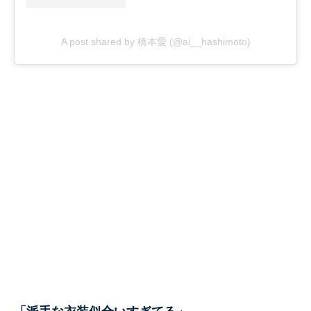
A post shared by 橋本愛 (@ai__hashimoto)