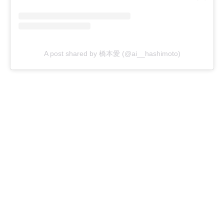
A post shared by 橋本愛 (@ai__hashimoto)