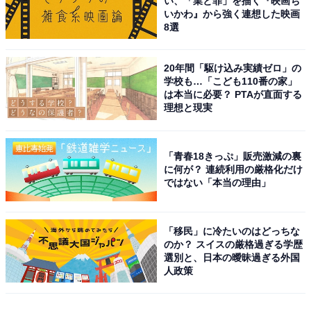
い、「業と罪」を描く『映画ち
いかわ』から強く連想した映画
8選
20年間「駆け込み実績ゼロ」の
学校も…「こども110番の家」
は本当に必要？ PTAが直面する
理想と現実
「青春18きっぷ」販売激減の裏
に何が？ 連続利用の厳格化だけ
ではない「本当の理由」
「移民」に冷たいのはどっちな
のか？ スイスの厳格過ぎる学歴
選別と、日本の曖昧過ぎる外国
人政策