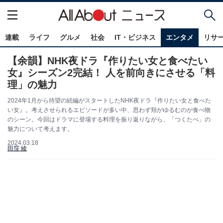
連載
ライフ
グルメ
社会
IT・ビジネス
エンタメ
リサ
【余韻】NHK夜ドラ『作りたい女と食べたい
女』シーズン2完結！ 人を前向きにさせる「料
理」の魅力
2024年1月から待望の続編がスタートしたNHK夜ドラ『作りたい女と食べた
い女』。考えさせられるエピソードが多い中、思わず頬がゆるむのが食べ物
のシーン。今回はドラマに登場する料理を振り返りながら、「つくたべ」の
魅力について考えます。
2024.03.18
田窪 綾