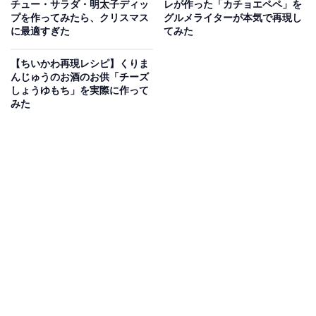
チュー・サラダ・明太子ディッ
レが作った「カチョエペペ」を
プを作ってみたら、クリスマス
グルメライターが本気で再現し
に最適すぎた
てみた
【ちいかわ再現レシピ】くりま
View this post on Instagram
んじゅうのお酒のお供「チーズ
しょうゆもち」を実際に作って
みた
A post shared by 【公式】「ユーミンストーリーズ」オムニバス夜ドラ 
女性である筆者も考えさせられるエピソードが多い中、
思わず頬がゆるむのが食べ物のシーン。今回はドラマに
登場する料理を振り返りながら、「つくたべ」の魅力に