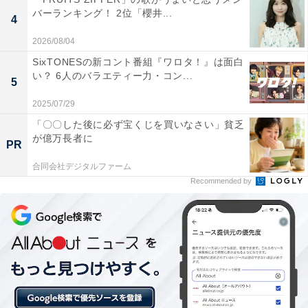
バーランキング！ 2位「櫻井...
4
2026/08/04
「食」をきっかけに互いを満たす2人の物語
SixTONESの新コント番組『ワロタ！』は面白
い？ 6人のバラエティー力・コン...
5
続編に触れる前に、まずはシーズン1を軽くおさらいし
2025/07/29
ましょう。
「〇〇した後に必ず宝くじを買いなさい」貧乏
が億万長者に
PR
小食だけど料理が好きで、本当はいろいろな料理をたく
合同会社デジタルファーム
さん作りたい野本ユキ（以下、野本さん）と、誰の目も
Recommended by
気にすることなく、思う存分食べたい春日十々子（以
下、春日さん）。互いにモヤモヤを抱えている2人が同
じマンションに住むご近所さんとして出会うのが始まり
です。
凸凹がぴったり合ったような2人は、まさに『作りたい