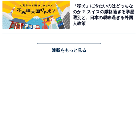
「移民」に冷たいのはどっちな
のか？ スイスの厳格過ぎる学歴
選別と、日本の曖昧過ぎる外国
人政策
連載をもっと見る
A post shared by 【公式】「ユーミンストーリーズ」オムニバス夜ドラ 
「ただ、作りたい」。春日さんに気持ちを受け入れても
らえてうれしかったと涙を流す野本さん。シーズン1で
は、野本さんが春日さんへの恋心に気づいたところで最
終回を迎えました。
次ページ
シーズン2はどんな内容だった？