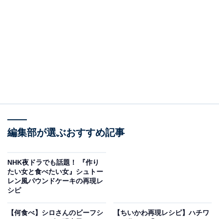
画像出典：
『作りたい女と食べたい女』番組公式Webサイト
より
それから約1年、NHK夜ドラ枠では初となる続編がスタ
ート。女性同士の恋愛をベースに、前作よりもさらにジ
ェンダーやセクシュアリティに踏み込んだ内容になって
いました。
編集部が選ぶおすすめ記事
NHK夜ドラでも話題！ 『作り
たい女と食べたい女』シュトー
レン風パウンドケーキの再現レ
シピ
【何食べ】シロさんのビーフシ
【ちいかわ再現レシピ】ハチワ