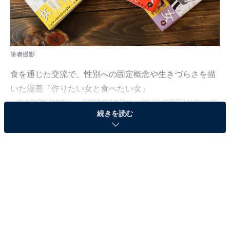
筆者撮影
食を通じた交流で、性別への固定概念や生きづらさを描
いた漫画『作りたい女と食べたい女』
（KADOKAWA）。2022年11月にはNHKで実写ドラマ化
続きを読む
され、SNSを中心に反響を呼びました。
『作りたい女と食べたい女』シーズン2は2月29日
に完結