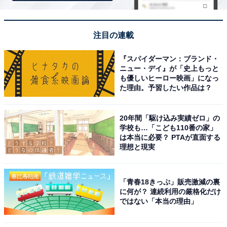
女と食べたい女』。大盛りのルーローハンやオムライ
ス、まるごとのカボチャプリンなど……食卓で憧れの料
理に向かい合い、少しずつ交流を深めていきます。
注目の連載
『スパイダーマン：ブランド・
ニュー・デイ』が「史上もっと
も優しいヒーロー映画」になっ
た理由。予習したい作品は？
20年間「駆け込み実績ゼロ」の
学校も…「こども110番の家」
は本当に必要？ PTAが直面する
理想と現実
「青春18きっぷ」販売激減の裏
に何が？ 連続利用の厳格化だけ
View this post on Instagram
ではない「本当の理由」