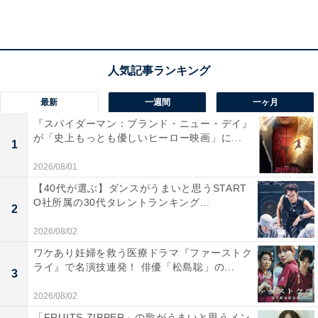
ついて考えます。
【関連記事：
『作りたい女と食べたい女』の「味玉丼」はどう作る？
再現レシピ
最新
一週間
一ヶ月
】
『スパイダーマン：ブランド・ニュー・デイ』
が「史上もっとも優しいヒーロー映画」に...
1
2026/08/01
【40代が選ぶ】ダンスがうまいと思うSTART
O社所属の30代タレントランキング...
2
2026/08/02
ワケあり妊婦を救う医療ドラマ『ファーストク
ライ』で名演技連発！ 俳優「松島聡」の...
3
2026/08/02
「FRUITS ZIPPER」の歌がうまいと思うメン