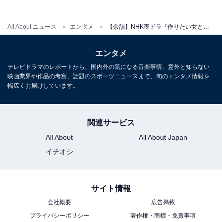
All About ニュース
エンタメ
【余韻】NHK夜ドラ『作りたい女と食べたい女』シーズン2完結！ 人を前向きにさせる「料理」の魅力
エンタメ
テレビドラマのレポートから、国内外の気になる音楽事情、意外と知らない
映画業界や作品の考察、話題のスポーツニュースまで、旬のエンタメ情報を
幅広くお届けしています。
関連サービス
All About
All About Japan
イチオシ
こちらもおすすめ
『作りたい女と食べたい女』の「味玉丼」はど
サイト情報
う作る？ 「#つくってたべたよ」でも評判の再
会社概要
広告掲載
現レシピ
プライバシーポリシー
著作権・商標・免責事項