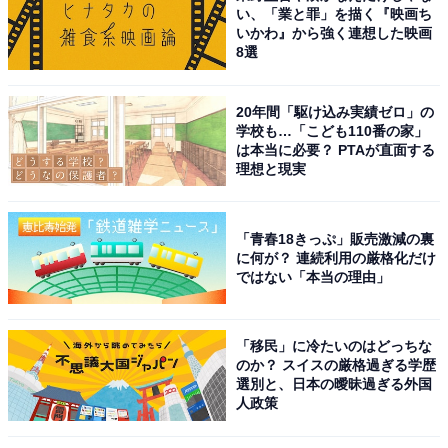
い、「業と罪」を描く『映画ち
いかわ』から強く連想した映画
8選
20年間「駆け込み実績ゼロ」の
学校も…「こども110番の家」
は本当に必要？ PTAが直面する
理想と現実
「青春18きっぷ」販売激減の裏
に何が？ 連続利用の厳格化だけ
ではない「本当の理由」
「移民」に冷たいのはどっちな
のか？ スイスの厳格過ぎる学歴
選別と、日本の曖昧過ぎる外国
人政策