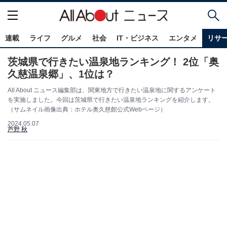
連載
ライフ
グルメ
社会
IT・ビジネス
エンタメ
リサ
茨城県で行きたい温泉地ランキング！ 2位「奥
久慈温泉郷」、1位は？
All About ニュース編集部は、関東地方で行きたい温泉地に関するアンケート
を実施しました。今回は茨城県で行きたい温泉地ランキングを紹介します。
（サムネイル画像出典：ホテル奥久慈館公式Webページ）
2024.05.07
芦野 秋