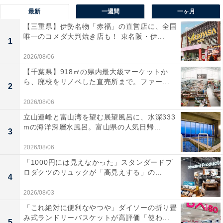
最新
一週間
一ヶ月
【三重県】伊勢名物「赤福」の直営店に、全国
唯一のコメダ大判焼き店も！ 東名阪・伊...
1
2026/08/06
【千葉県】918㎡の県内最大級マーケットか
ら、廃校をリノベした直売所まで。ファー...
2
2026/08/06
立山連峰と富山湾を望む展望風呂に、水深333
mの海洋深層水風呂。富山県の人気日帰...
3
2026/08/06
「1000円には見えなかった」スタンダードプ
ロダクツのリュックが「高見えする」の...
4
2026/08/03
「これ絶対に便利なやつや」ダイソーの折り畳
み式ランドリーバスケットが高評価「使わ...
5