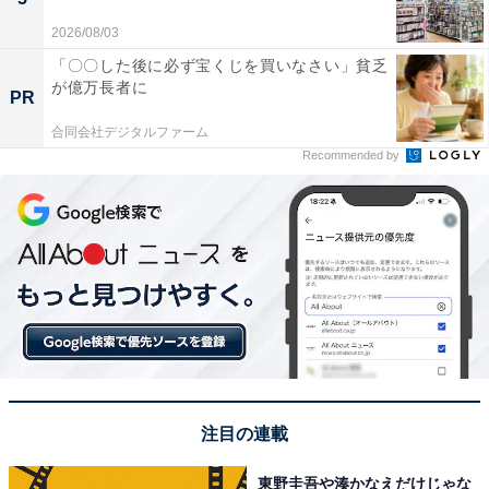
2026/08/03
「〇〇した後に必ず宝くじを買いなさい」貧乏
が億万長者に
PR
合同会社デジタルファーム
Recommended by
注目の連載
東野圭吾や湊かなえだけじゃな