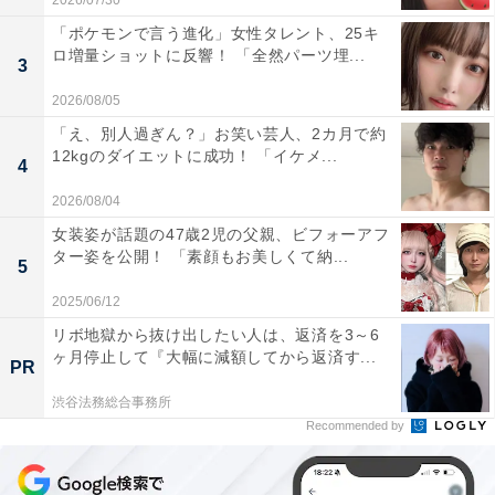
2026/07/30
「ポケモンで言う進化」女性タレント、25キ
ロ増量ショットに反響！ 「全然パーツ埋...
3
2026/08/05
「え、別人過ぎん？」お笑い芸人、2カ月で約
12kgのダイエットに成功！ 「イケメ...
4
2026/08/04
女装姿が話題の47歳2児の父親、ビフォーアフ
ター姿を公開！ 「素顔もお美しくて納...
5
2025/06/12
リボ地獄から抜け出したい人は、返済を3～6
ヶ月停止して『大幅に減額してから返済す...
PR
渋谷法務総合事務所
Recommended by