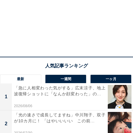
最新
一週間
一ヶ月
「急に人相変わった気がする」広末涼子、地上
波復帰ショットに「なんか顔変わった」の...
1
2026/08/06
「光の速さで成長してますね」中川翔子、双子
が10カ月に！ 「はやいいいい この前...
2