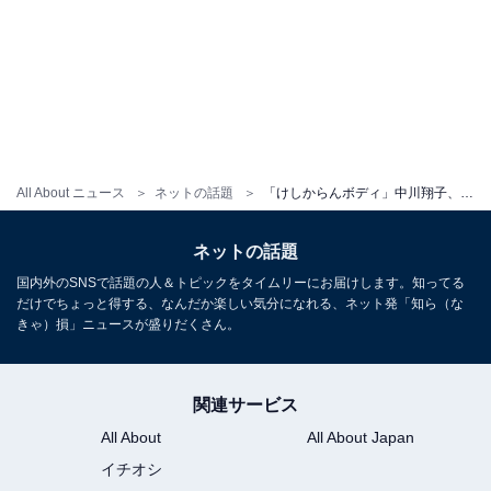
All About ニュース
ネットの話題
「けしからんボディ」中川翔子、“久しぶりの水着”ショットで谷間＆美ボディ披露！ 「少女みたい」
ネットの話題
国内外のSNSで話題の人＆トピックをタイムリーにお届けします。知ってる
だけでちょっと得する、なんだか楽しい気分になれる、ネット発「知ら（な
きゃ）損」ニュースが盛りだくさん。
関連サービス
All About
All About Japan
イチオシ