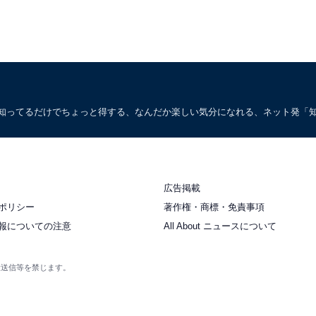
。知ってるだけでちょっと得する、なんだか楽しい気分になれる、ネット発「
広告掲載
ポリシー
著作権・商標・免責事項
報についての注意
All About ニュースについて
衆送信等を禁じます。