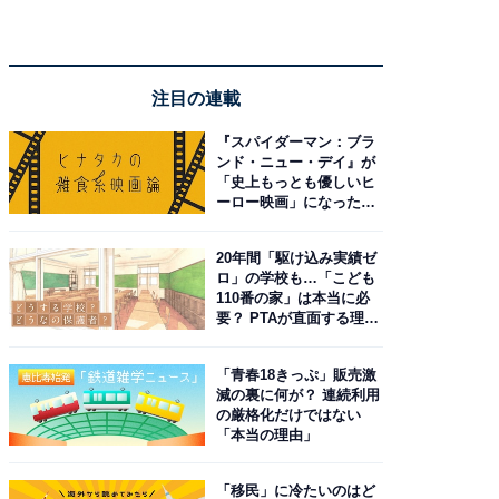
注目の連載
『スパイダーマン：ブラ
ンド・ニュー・デイ』が
「史上もっとも優しいヒ
ーロー映画」になった理
由。予習したい作品は？
20年間「駆け込み実績ゼ
ロ」の学校も…「こども
110番の家」は本当に必
要？ PTAが直面する理想
と現実
「青春18きっぷ」販売激
減の裏に何が？ 連続利用
の厳格化だけではない
「本当の理由」
「移民」に冷たいのはど