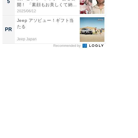
5
5
開！ 「素顔もお美しくて納...
「後ろ
「...
2025/06/12
2026/08/0
Jeep アソビュー！ギフト当
全国の
たる
付きの
PR
PR
Jeep Japan
COCO VIL
Recommended by