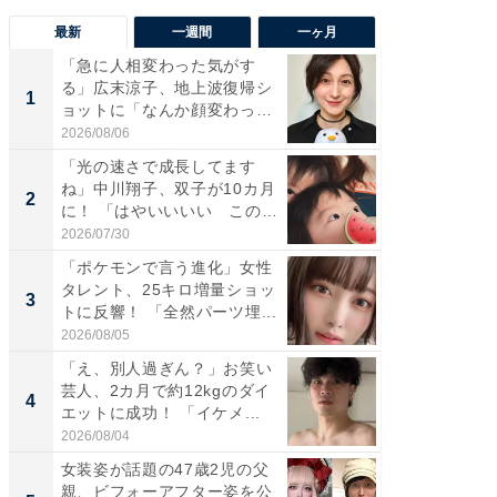
最新
一週間
一ヶ月
「急に人相変わった気がす
「さす
る」広末涼子、地上波復帰シ
は」高
1
1
ョットに「なんか顔変わっ
災地を
た」の...
「カ...
2026/08/06
2026/08/0
「光の速さで成長してます
「女の
ね」中川翔子、双子が10カ月
介、バ
2
2
に！ 「はやいいいい この
らのプレ
前...
愛...
2026/07/30
2026/08/0
「ポケモンで言う進化」女性
「好感
タレント、25キロ増量ショッ
や、“マ
3
3
トに反響！ 「全然パーツ埋...
画変更
財...
2026/08/05
2026/07/3
「え、別人過ぎん？」お笑い
「脚が
芸人、2カ月で約12kgのダイ
横川尚
4
4
エットに成功！ 「イケメ...
ムキな姿
刃...
2026/08/04
2026/08/0
女装姿が話題の47歳2児の父
「2人と
親、ビフォーアフター姿を公
團十郎