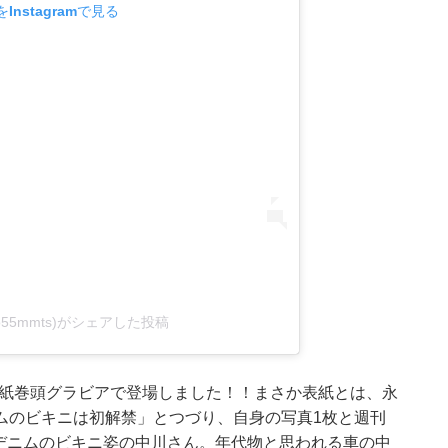
Instagramで見る
o55mmts)がシェアした投稿
表紙巻頭グラビアで登場しました！！まさか表紙とは、永
ムのビキニは初解禁」とつづり、自身の写真1枚と週刊
。デニムのビキニ姿の中川さん。年代物と思われる車の中