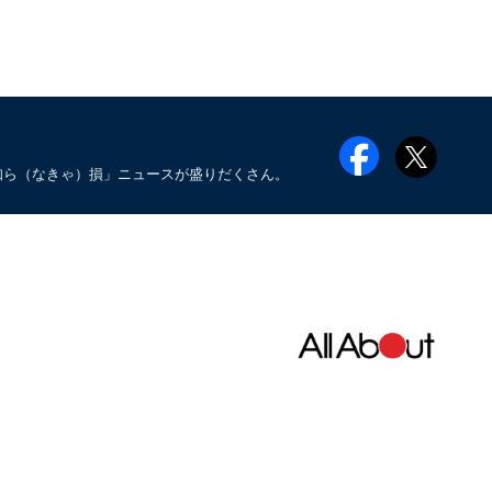
知ら（なきゃ）損」ニュースが盛りだくさん。