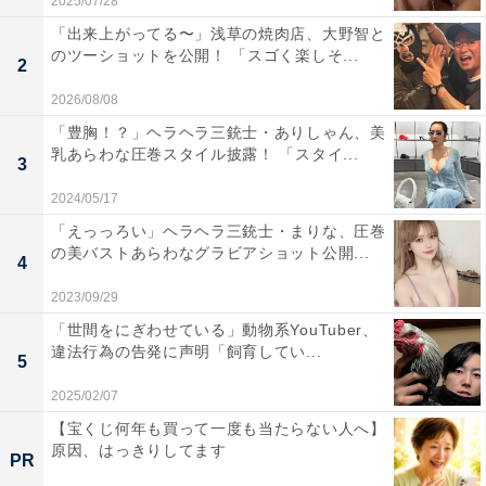
2025/07/28
「出来上がってる〜」浅草の焼肉店、大野智と
のツーショットを公開！ 「スゴく楽しそ...
2
2026/08/08
「豊胸！？」ヘラヘラ三銃士・ありしゃん、美
乳あらわな圧巻スタイル披露！ 「スタイ...
3
2024/05/17
「えっっろい」ヘラヘラ三銃士・まりな、圧巻
の美バストあらわなグラビアショット公開...
4
2023/09/29
「世間をにぎわせている」動物系YouTuber、
違法行為の告発に声明「飼育してい...
5
2025/02/07
【宝くじ何年も買って一度も当たらない人へ】
原因、はっきりしてます
PR