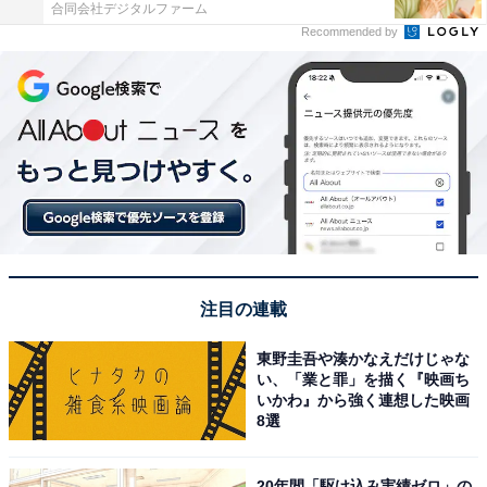
合同会社デジタルファーム
Recommended by
注目の連載
東野圭吾や湊かなえだけじゃな
い、「業と罪」を描く『映画ち
いかわ』から強く連想した映画
8選
20年間「駆け込み実績ゼロ」の