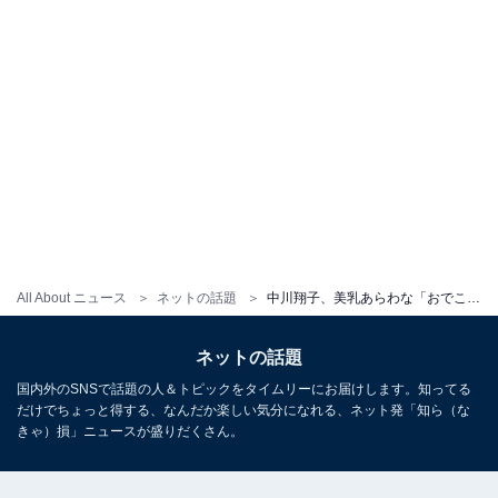
All About ニュース
ネットの話題
中川翔子、美乳あらわな「おでこ出した水着ショット」に大反響！ 「美セクシー」「可愛い過ぎて失神」
ネットの話題
国内外のSNSで話題の人＆トピックをタイムリーにお届けします。知ってる
だけでちょっと得する、なんだか楽しい気分になれる、ネット発「知ら（な
きゃ）損」ニュースが盛りだくさん。