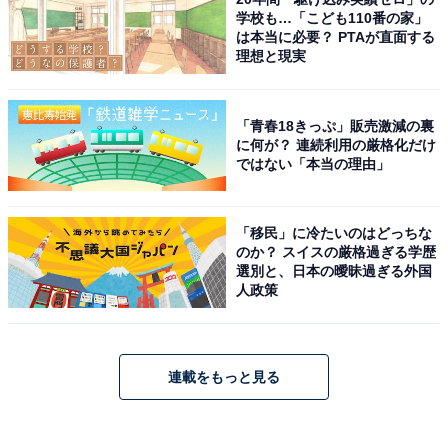
学校も…「こども110番の家」
は本当に必要？ PTAが直面する
理想と現実
「青春18きっぷ」販売激減の裏
に何が？ 連続利用の厳格化だけ
ではない「本当の理由」
「移民」に冷たいのはどっちな
のか？ スイスの厳格過ぎる学歴
選別と、日本の曖昧過ぎる外国
人政策
連載をもっと見る