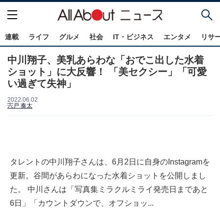
連載
ライフ
グルメ
社会
IT・ビジネス
エンタメ
リサ
中川翔子、美乳あらわな「おでこ出した水着
ショット」に大反響！ 「美セクシー」「可愛
い過ぎて失神」
2022.06.02
宍戸 奏太
タレントの中川翔子さんは、6月2日に自身のInstagramを
更新。谷間があらわになった水着ショットを公開しまし
た。 中川さんは「写真集ミラクルミライ発売日まであと
6日」「カウントダウンで、オフショッ...