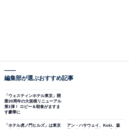
ジャヌ東京があるのは麻布台ヒルズの「レジデンスA」
タワー。東京メトロ日比谷線・神谷町駅と南北線・六本
木一丁目駅に挟まれている麻布台ヒルズで、2駅のちょ
うど中間に位置している感覚です。
編集部が選ぶおすすめ記事
「ウェスティンホテル東京」開
業30周年の大規模リニューアル
第1弾！ ロビー＆朝食がますま
す豪華に
「ホテル虎ノ門ヒルズ」は東京
アン・ハサウェイ、Koki、森