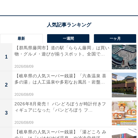
最新
一週間
一ヶ月
【群馬県藤岡市】道の駅「ららん藤岡」は買い
ほとんどのタイプの客室にバルコニーが。都会らしい眺めを楽しめます
物・グルメ・遊びが揃うスポット。全国で...
1
客室での衝撃は、ほとんどの部屋にバルコニーがついて
2026/08/09
いること。リゾートやベイエリアのホテルにはよくあり
【岐阜県の人気スーパー銭湯】「六条温泉 喜
ますが、麻布台ヒルズの中という都市型ホテルとしては
多の湯」は人工温泉や多彩なお風呂・岩盤...
2
珍しいスタイルです。ダイナミックな東京タワーの姿が
2026/08/09
目の前に見えたり、麻布台ヒルズ内のブランドショップ
を眼下に望んだりと、バルコニーに立てば他にはない景
2026年8月発売！ パンどろぼうが時計付きフ
ィギュアになった「パンどろぼう フ...
色が広がります。
3
2026/08/09
1番コンパクトなゲストルームでも広さ55平方メート
【岐阜県の人気スーパー銭湯】「湯どころ み