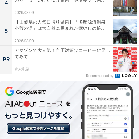
のり」は「いけだゆげ温泉」や冷冷交代浴...
ル！ 価格は2名1泊1室朝食付きで13万9550円（諸税・サ
4
ービス料込）～です。
2026/08/09
【山梨県の人気日帰り温泉】「多摩源流温泉
小菅の湯」は大自然に囲まれた癒やしの施...
5
2026/08/09
アマゾンで大人気！血圧対策はコーヒーに足し
てみて
PR
森永乳業
Recommended by
2.ボクシングのリングがある！