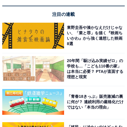
ジャヌ東京の自慢の1つが、広さ約4000平方メートルも
あるウェルネス施設「ジャヌ ウェルネス」。ジムだけで
注目の連載
も都内ホテル最大級の340平方メートルあり、見たこと
もないようなマシーンがダイナミックに並んでいます。
東野圭吾や湊かなえだけじゃな
い、「業と罪」を描く『映画ち
いかわ』から強く連想した映画
8選
20年間「駆け込み実績ゼロ」の
学校も…「こども110番の家」
は本当に必要？ PTAが直面する
理想と現実
「青春18きっぷ」販売激減の裏
に何が？ 連続利用の厳格化だけ
ではない「本当の理由」
ボクササイズやムエタイなどのプログラムも
「移民」に冷たいのはどっちな