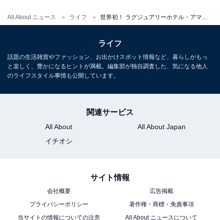
All About ニュース
ライフ
世界初！ ラグジュアリーホテル・アマンの姉妹ブランド「ジャヌ東京」、5つの衝撃ポイント
ライフ
話題の生活雑貨やファッション、お出かけスポット情報など、暮らしがもっ
と楽しく、豊かになるヒントが満載。編集部が独自調査した、気になる他人
3.プールエリアが圧巻の広さ！
のライフスタイル事情も公開しています。
関連サービス
All About
All About Japan
イチオシ
サイト情報
会社概要
広告掲載
プライバシーポリシー
著作権・商標・免責事項
当サイトの情報についての注意
All About ニュースについて