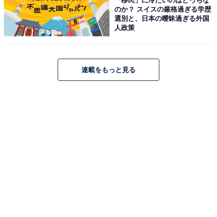
のか？ スイスの厳格過ぎる学歴
驚くのはなんとボクシングのリングがあること！ 1人で
選別と、日本の曖昧過ぎる外国
人政策
もくもくとトレーニングを行うのではなく、このウェル
ネス施設に集うゲストが一期一会、その場でグループに
なり、励まし合いながらエクササイズを行う「ソーシャ
連載をもっと見る
ルウェルネス」を提唱しているので、数人で一緒に体を
動かせるプログラム・スタジオが充実しているのです。
スタジオだけでも、ボクシングリングや瞑想（めいそ
う）、スピニングバイクなど5つもあります。