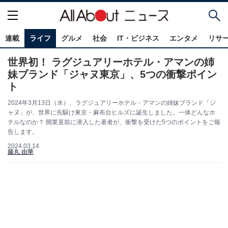
連載
ライフ
グルメ
社会
IT・ビジネス
エンタメ
リサ
世界初！ ラグジュアリーホテル・アマンの姉
妹ブランド「ジャヌ東京」、5つの衝撃ポイン
ト
2024年3月13日（水）、ラグジュアリーホテル・アマンの姉妹ブランド「ジ
ャヌ」が、世界に先駆け東京・麻布台ヒルズに誕生しました。一体どんなホ
テルなのか？ 開業直前に潜入した著者が、衝撃を受けた5つのポイントをご報
告します。
2024.03.14
藤丸 由華