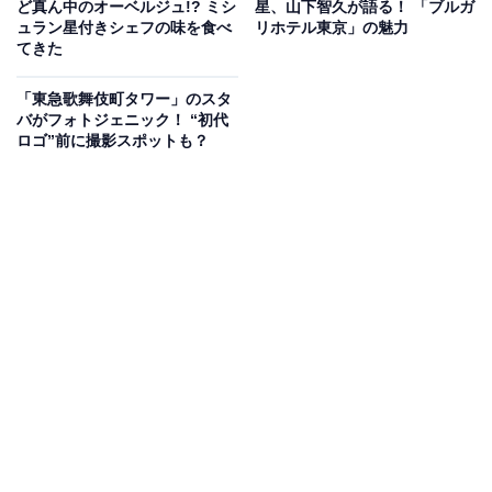
ど真ん中のオーベルジュ!? ミシ
星、山下智久が語る！ 「ブルガ
ュラン星付きシェフの味を食べ
リホテル東京」の魅力
105平方メートルの「タワービュースイート」
てきた
レジデンスAの地上1階から13階がホテルで、客室は122
「東急歌舞伎町タワー」のスタ
バがフォトジェニック！ “初代
室、6階から13階の8フロアです。インテリアデザイン
ロゴ”前に撮影スポットも？
は、世界中のアマンを手掛けてきたデニストン設計事務
所のジャン=ミシェル・ギャシーが担当。壁や障子など
日本文化を感じさせるものと、ヨーロッパ的なヴィンテ
ージアイテムなど、アジアとヨーロッパの要素がスタイ
リッシュにブレンドした空間となっています。